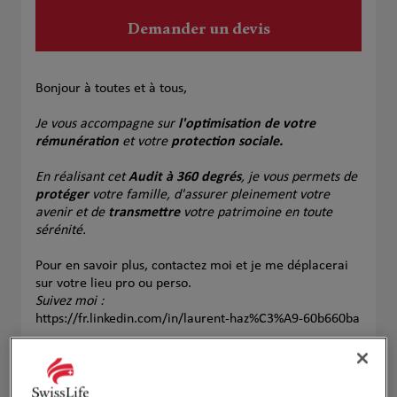
Demander un devis
Bonjour à toutes et à tous,
Je vous accompagne sur
l'optimisation de votre
rémunération
et votre
protection sociale.
En réalisant cet
Audit à 360 degrés
, je vous permets de
protéger
votre famille, d'assurer pleinement votre
avenir et de
transmettre
votre patrimoine en toute
sérénité.
Pour en savoir plus, contactez moi et je me déplacerai
sur votre lieu pro ou perso.
Suivez moi :
https://fr.linkedin.com/in/laurent-haz%C3%A9-60b660ba
A bientôt.