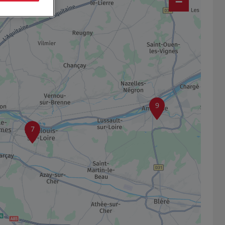
−
9
7