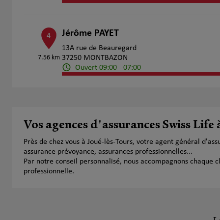
Jérôme PAYET
4
13A rue de Beauregard
7.56 km
37250 MONTBAZON
Ouvert 09:00 - 07:00
Numéro
Voir 
Pascal Breton
Vos agences d'assurances Swiss Life 
5
30 Rue De La Republique
Près de chez vous à Joué-lès-Tours, votre agent général d'as
9.16 km
37230 Fondettes
assurance prévoyance, assurances professionnelles...
Fermé aujourd'hui
Par notre conseil personnalisé, nous accompagnons chaque clien
Numéro
Voir 
professionnelle.
Stéphanie Pourol et David Juvin
6