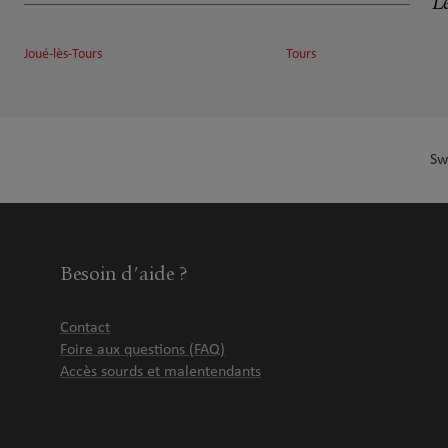
Le
64 rue Daniel Mayer
9.58 km
37100 TOURS
Fermé aujourd'hui
Joué-lès-Tours
Tours
Ouvert sur rdv 09:00 - 12:00
Numéro
Voir 
Sw
BEAUJOUAN JEHAN & PEROT SEBASTI
7
1 Rue bernard Maris
13.04 km
37270 MONTLOUIS SUR LOIRE
Fermé aujourd'hui
Besoin d'aide ?
Numéro
Voir 
Contact
Foire aux questions (FAQ)
LAURENT HAZE
8
Accès sourds et malentendants
37360 Saint Antoine du Rocher
Fermé aujourd'hui
17.66 km
Numéro
Voir 