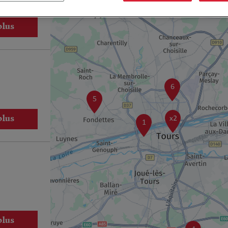
8
plus
6
5
x2
plus
1
plus