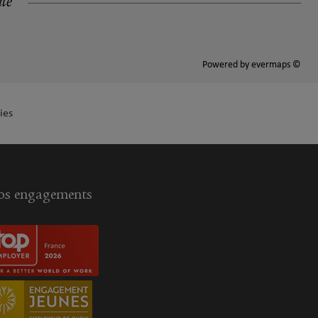
ité
Powered by
evermaps ©
ies
s engagements