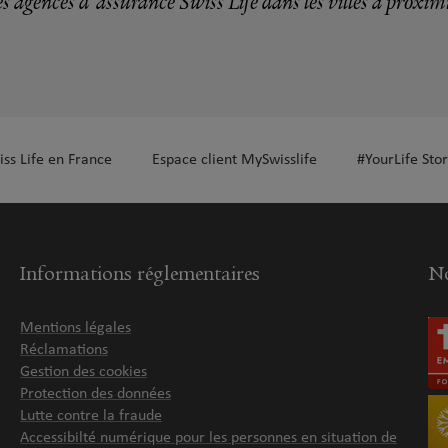
s agences d'assurance Swiss Life dans les villes à proxim
plus
iss Life en France
Espace client MySwisslife
#YourLife Stor
EN
Informations réglementaires
No
plus
Mentions légales
Réclamations
Gestion des cookies
Protection des données
Lutte contre la fraude
Accessibilté numérique pour les personnes en situation de
plus