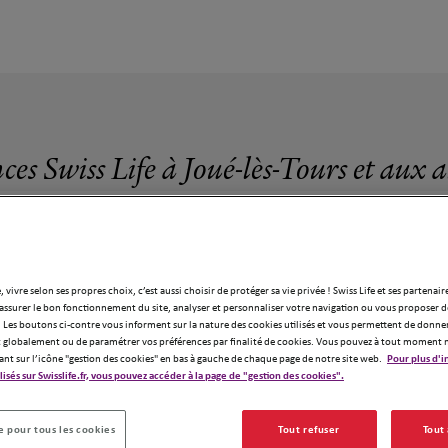
ces Swiss Life à Joué-lès-Tours et aux 
, vivre selon ses propres choix, c’est aussi choisir de protéger sa vie privée ! Swiss Life et ses partenair
assurer le bon fonctionnement du site, analyser et personnaliser votre navigation ou vous proposer de
9 agences Swiss Life à Joué-lès-Tours
 Les boutons ci-contre vous informent sur la nature des cookies utilisés et vous permettent de donner
globalement ou de paramétrer vos préférences par finalité de cookies. Vous pouvez à tout moment 
ant sur l’icône "gestion des cookies" en bas à gauche de chaque page de notre site web.
Pour plus d'i
ilisés sur Swisslife.fr, vous pouvez accéder à la page de "gestion des cookies".
 pour tous les cookies
Tout refuser
Tout