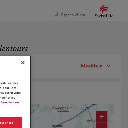
Espace client
alentours
Modifier
es utilisent des
 la publicité
 ou retirer votre
modifier vos
nformations sur
+
 autoriser