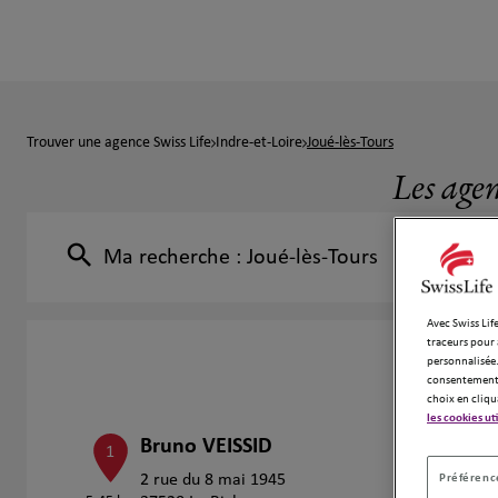
Trouver une agence Swiss Life
Indre-et-Loire
Joué-lès-Tours
Les agen
Ma recherche :
Joué-lès-Tours
Avec Swiss Life
traceurs pour 
personnalisée.
consentement 
choix en cliqu
les cookies ut
Bruno VEISSID
1
Préférence
2 rue du 8 mai 1945