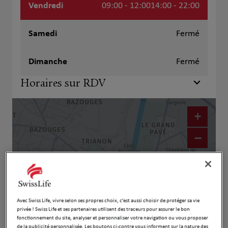
Vendredi
09:00 - 12:00
14:00 - 22:00
Samedi
Fermé
Dimanche
Fermé
Horaires sur RDV
+
−
Avec Swiss Life, vivre selon ses propres choix, c’est aussi choisir de protéger sa vie
privée ! Swiss Life et ses partenaires utilisent des traceurs pour assurer le bon
fonctionnement du site, analyser et personnaliser votre navigation ou vous proposer
de la publicité personnalisée. Les boutons ci-contre vous informent sur la nature des