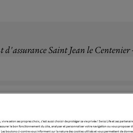
t d'assurance Saint Jean le Centenier -
Bienvenue sur 
Jean le Centen
Votre agent à 
assurance vie
, vivre selon ses propres choix, c’est aussi choisir de protéger sa vie privée ! Swiss Life et ses partenair
assurance de 
assurer le bon fonctionnement du site, analyser et personnaliser votre navigation ou vous proposer de
Particulier, i
 Les boutons ci-contre vous informent sur la nature des cookies utilisés et vous permettent de donner