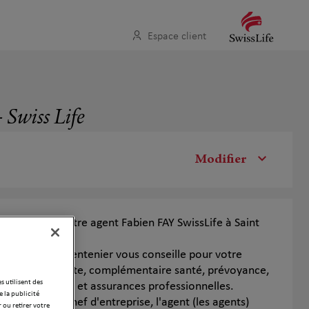
Espace client
 Swiss Life
Modifier
l'espace de votre agent Fabien FAY SwissLife à Saint
ier.
Saint Jean le Centenier vous conseille pour votre
, épargne retraite, complémentaire santé, prévoyance,
es utilisent des
prêt immobilier et assurances professionnelles.
 la publicité
ndépendant ou chef d'entreprise, l'agent (les agents)
 ou retirer votre