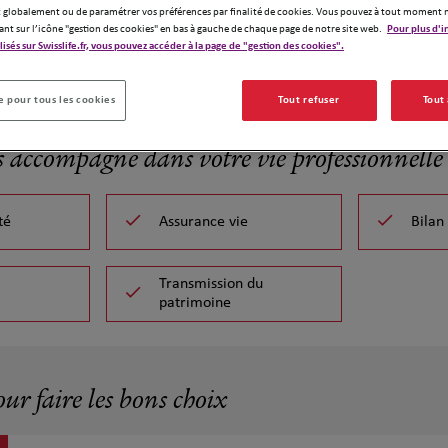
Swiss Life - 
globalement ou de paramétrer vos préférences par finalité de cookies. Vous pouvez à tout moment 
ant sur l’icône "gestion des cookies" en bas à gauche de chaque page de notre site web.
Pour plus d'i
vous soyez ple
ilisés sur Swisslife.fr, vous pouvez accéder à la page de "gestion des cookies".
Contactez vot
Demander un devis
réaliser un bi
 pour tous les cookies
Tout refuser
Tout
s accompagne dans votre vie professionnelle 
té
Assurance vie
Bilan
Transmission du
patrimoine
our faire les bons choix