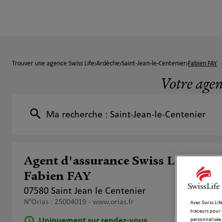
Trouver une agence Swiss Life
Ardèche
Saint-Jean-le-Centenier
Fabien FAY
Votre agen
Ma recherche :
Saint-Jean-le-Centenier
Agent d'assurance Swiss Life
Fabien FAY
07580 Saint Jean le Centenier
N°Orias : 25004019 -
www.orias.fr
Avec Swiss Life
traceurs pour 
Uniquement sur rendez-vous
personnalisée.