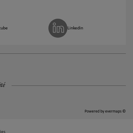
tube
Linkedin
ité
Powered by
evermaps ©
ies