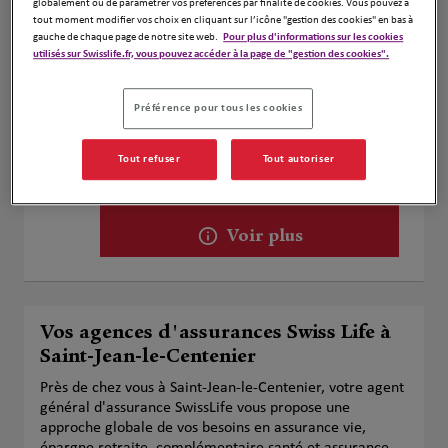
globalement ou de paramétrer vos préférences par finalité de cookies. Vous pouvez à
Voir plus
tout moment modifier vos choix en cliquant sur l’icône "gestion des cookies" en bas à
gauche de chaque page de notre site web.
Pour plus d'informations sur les cookies
utilisés sur Swisslife.fr, vous pouvez accéder à la page de "gestion des cookies".
Didier Paulin Assurances
2
Préférence pour tous les cookies
3 Montee St Martin
17.38
26200 Montelimar
Tout refuser
Tout autoriser
km
Fermé aujourd'hui
Numéro
Voir plus
Vos agences d'assurances Swiss Life à
Saint-Jean-le-Centenier
Près de chez vous à Saint-Jean-le-Centenier, votre agent
général d'assurance SwissLife vous propose une
approche globale de vos besoins en assurance vie,