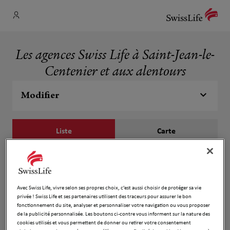
Les agences Swiss Life à Saint-Jean-le-
Centenier et aux alentours
Modifier
Liste
Carte
Fabien FAY
1
75 Rue des Abeilles
Avec Swiss Life, vivre selon ses propres choix, c’est aussi choisir de protéger sa vie
534 m
07580 Saint Jean le Centenier
privée ! Swiss Life et ses partenaires utilisent des traceurs pour assurer le bon
Fermé actuellement
fonctionnement du site, analyser et personnaliser votre navigation ou vous proposer
de la publicité personnalisée. Les boutons ci-contre vous informent sur la nature des
Numéro
cookies utilisés et vous permettent de donner ou retirer votre consentement