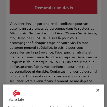
Demander un devis
Vous cherchez un partenaire de confiance pour vos
besoins en assurances de personnes dans le secteur du
Mâconnais. Ne cherchez plus! Avec 25 ans d'expérience,
moi,Delphine DESSOLIN je suis là pour vous
accompagner à chaque étape de votre vie. En tant
qu'agent général spécialisé, je suis là pour vous
conseiller sur la prévoyance, l'épargne, la retraite et
même la transmission de votre entreprise. Bénéficiez de
l'expertise de la marque SWISS LIFE, un acteur majeur
de l'assurance. Faites moi confiance pour une relation
personnalisée et durable. Contactez-moi dès aujourd'hui
pour plus d'informations et laissez-moi vous aider à
sécuriser votre avenir financièrement. Je me déplace
chez vous ou dans votre entreprise pour vous offrir un
bilan.
Notre équipe