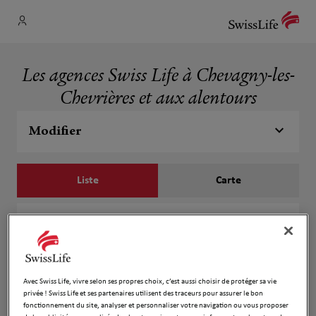
Les agences Swiss Life à Chevagny-les-
Chevrières et aux alentours
Modifier
Liste
Carte
DESSOLIN Delphine
1
308 ROUTE DE CHARNAY LES MACON
1.06 km
71960 CHEVAGNY LES CHEVRIERES
Fermé actuellement
Avec Swiss Life, vivre selon ses propres choix, c’est aussi choisir de protéger sa vie
privée ! Swiss Life et ses partenaires utilisent des traceurs pour assurer le bon
Numéro
fonctionnement du site, analyser et personnaliser votre navigation ou vous proposer