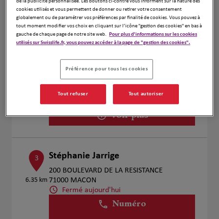
de la publicité personnalisée. Les boutons ci-contre vous informent sur la nature des
Voir plus
cookies utilisés et vous permettent de donner ou retirer votre consentement
globalement ou de paramétrer vos préférences par finalité de cookies. Vous pouvez à
tout moment modifier vos choix en cliquant sur l’icône "gestion des cookies" en bas à
gauche de chaque page de notre site web.
Pour plus d'informations sur les cookies
utilisés sur Swisslife.fr, vous pouvez accéder à la page de "gestion des cookies".
Jean Christophe Burnichon
2
200 boulevard de la résistance
Préférence pour tous les cookies
6.35 km
71000 Macon
Fermé aujourd'hui
Tout refuser
Tout autoriser
Numéro
Voir plus
Stéphanie Jarrige
3
200 BOULEVARD DE LA RESISTANCE
6.35 km
71000 MACON
Fermé aujourd'hui
Numéro