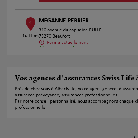
MEGANNE PERRIER
4
310 avenue du capitaine BULLE
14.11 km
73270 Beaufort
Fermé actuellement
Ouvert sur rdv 08:00 - 20:00
Numéro
Voir 
Vos agences d'assurances Swiss Life à
VAN BRABANT Claire
5
Près de chez vous à Albertville, votre agent général d'assur
451 Route de Montrigon
assurance prévoyance, assurances professionnelles...
28.73 km
73700 Bourg St Maurice
Par notre conseil personnalisé, nous accompagnons chaque clien
Fermé actuellement
professionnelle.
Numéro
Voir 