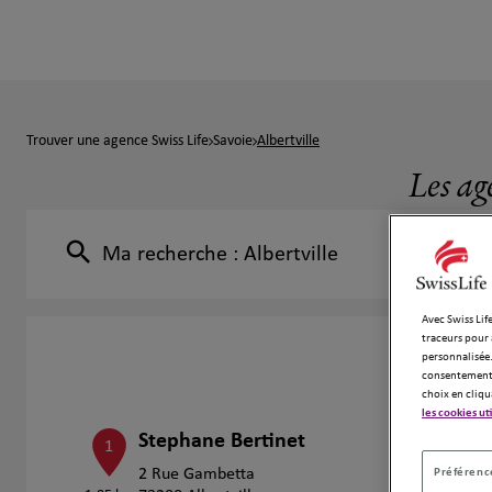
Trouver une agence Swiss Life
Savoie
Albertville
Les ag
Ma recherche :
Albertville
Avec Swiss Life
traceurs pour 
personnalisée.
consentement 
choix en cliqu
les cookies ut
Stephane Bertinet
1
Préférence
2 Rue Gambetta