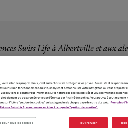
ences Swiss Life à Albertville et aux al
, vivre selon ses propres choix, c’est aussi choisir de protéger sa vie privée ! Swiss Life et ses partenair
assurer le bon fonctionnement du site, analyser et personnaliser votre navigation ou vous proposer de
5 agences Swiss Life à Albertville
 Les boutons ci-contre vous informent sur la nature des cookies utilisés et vous permettent de donner
globalement ou de paramétrer vos préférences par finalité de cookies. Vous pouvez à tout moment 
ant sur l’icône "gestion des cookies" en bas à gauche de chaque page de notre site web.
Pour plus d'i
ilisés sur Swisslife.fr, vous pouvez accéder à la page de "gestion des cookies".
 pour tous les cookies
Tout refuser
Tout