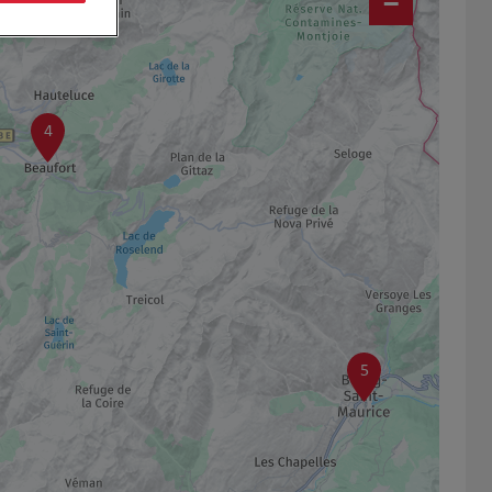
−
4
5