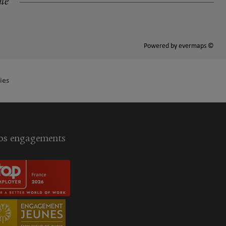
ité
Powered by
evermaps ©
ies
s engagements