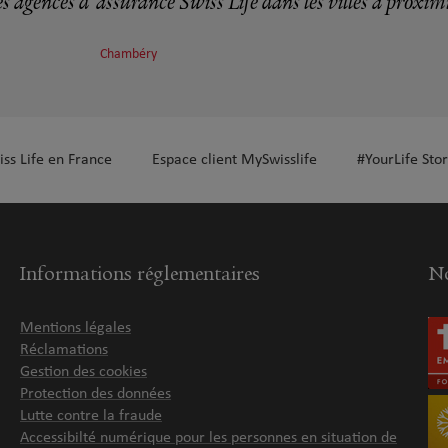
s agences d'assurance Swiss Life dans les villes à proxim
Chambéry
iss Life en France
Espace client MySwisslife
#YourLife Stor
Informations réglementaires
No
Mentions légales
Réclamations
Gestion des cookies
Protection des données
Lutte contre la fraude
Accessibilté numérique pour les personnes en situation de