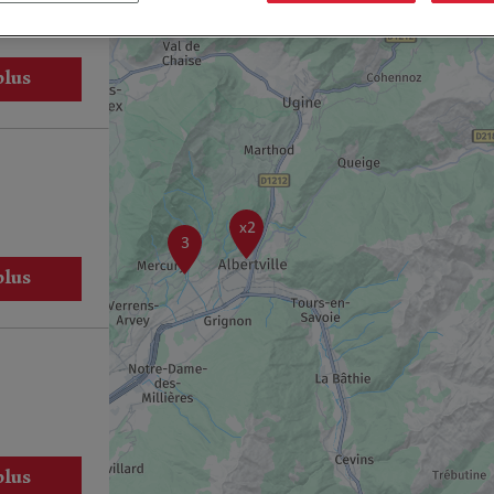
plus
x2
3
plus
plus