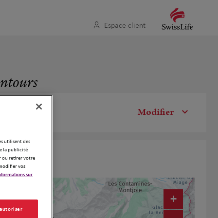
Espace client
entours
Modifier
es utilisent des
 la publicité
 ou retirer votre
modifier vos
nformations sur
+
 autoriser