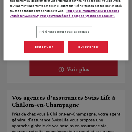
globalement ou de paramétrer vos préférences par finalité de cookies. Vous pouvez à
Voir plus
tout moment modifier vos choix en cliquant sur l’icône "gestion des cookies" en bas à
gauche de chaque page de notre site web.
Pour plus d'informations sur les cookies
utilisés sur Swisslife.fr, vous pouvez accéder à la page de "gestion des cookies".
Fréderic et Stéphanie Crinon
2
Préférence pour tous les cookies
25 Rue de Châlons
28.29
51130 Vertus
Tout refuser
Tout autoriser
km
Fermé aujourd'hui
Numéro
Voir plus
Vos agences d'assurances Swiss Life à
Châlons-en-Champagne
Près de chez vous à Châlons-en-Champagne, votre agent
général d'assurance SwissLife vous propose une
approche globale de vos besoins en assurance vie,