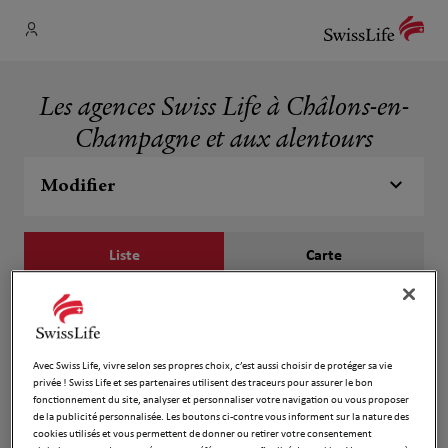
Les agences Swiss Life à Châlons-en-
Champagne et aux alentours
Modifier
Liste
Carte
Alicia Puech et Pierre Yves Poly
1
18 Rue Dom Pierre Pérignon
Avec Swiss Life, vivre selon ses propres choix, c’est aussi choisir de protéger sa vie
1.3 km
51000 Châlons en Champagne
privée ! Swiss Life et ses partenaires utilisent des traceurs pour assurer le bon
Fermé aujourd'hui
fonctionnement du site, analyser et personnaliser votre navigation ou vous proposer
de la publicité personnalisée. Les boutons ci-contre vous informent sur la nature des
Numéro
cookies utilisés et vous permettent de donner ou retirer votre consentement