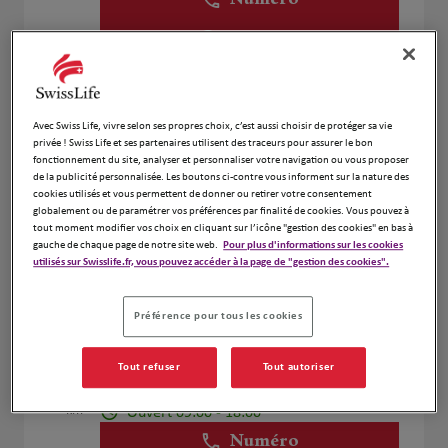
Numéro
Voir plus
Michel Subille
2
Avec Swiss Life, vivre selon ses propres choix, c’est aussi choisir de protéger sa vie
privée ! Swiss Life et ses partenaires utilisent des traceurs pour assurer le bon
31 Avenue Ernest Vallé
fonctionnement du site, analyser et personnaliser votre navigation ou vous proposer
2.07 km
51200 Épernay
de la publicité personnalisée. Les boutons ci-contre vous informent sur la nature des
Ouvert 09:00 - 12:00 et 14:00 - 18:00
cookies utilisés et vous permettent de donner ou retirer votre consentement
globalement ou de paramétrer vos préférences par finalité de cookies. Vous pouvez à
Numéro
tout moment modifier vos choix en cliquant sur l’icône "gestion des cookies" en bas à
gauche de chaque page de notre site web.
Pour plus d'informations sur les cookies
Voir plus
utilisés sur Swisslife.fr, vous pouvez accéder à la page de "gestion des cookies".
Préférence pour tous les cookies
Fréderic et Stéphanie Crinon
3
Tout refuser
Tout autoriser
25 Rue de Châlons
15.86
51130 Vertus
km
Ouvert 09:00 - 18:00
Numéro