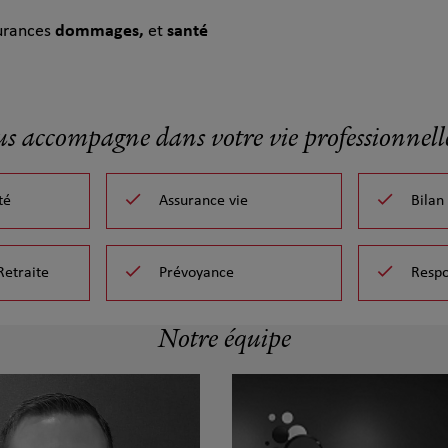
surances
dommages,
et
santé
us accompagne dans votre vie professionnelle
té
Assurance vie
Bilan
Retraite
Prévoyance
Respo
Notre équipe