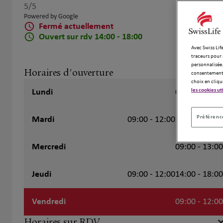
5
/5
Note de 5 sur 5
Powered by Google
Fermé actuellement
Ouvert sur rdv 14:00 - 18:00
Avec Swiss Life
traceurs pour 
personnalisée.
Horaires d'ouverture
consentement 
choix en cliqu
les cookies ut
Lundi
09:00 - 12:00
Préférence
Mardi
09:00 - 12:00
14:00 - 18:00
Mercredi
09:00 - 13:00
Jeudi
09:00 - 12:00
14:00 - 18:00
Vendredi
09:00 - 12:00
Horaires sur RDV