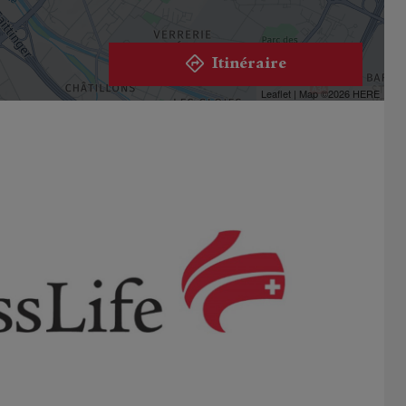
Itinéraire
Leaflet
| Map ©2026
HERE