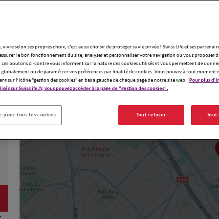
, vivre selon ses propres choix, c’est aussi choisir de protéger sa vie privée ! Swiss Life et ses partenair
assurer le bon fonctionnement du site, analyser et personnaliser votre navigation ou vous proposer de
 Les boutons ci-contre vous informent sur la nature des cookies utilisés et vous permettent de donner
globalement ou de paramétrer vos préférences par finalité de cookies. Vous pouvez à tout moment 
ant sur l’icône "gestion des cookies" en bas à gauche de chaque page de notre site web.
Pour plus d'i
ilisés sur Swisslife.fr, vous pouvez accéder à la page de "gestion des cookies".
 pour tous les cookies
Tout refuser
Tout