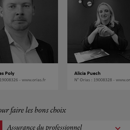
es Poly
Alicia Puech
: 19008326 -
www.orias.fr
N° Orias : 19008328 -
www.ori
our faire les bons choix
Assurance du professionnel