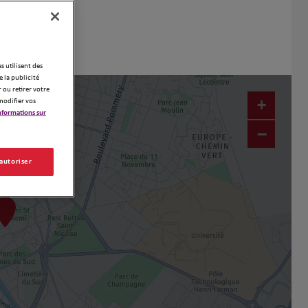
es utilisent des
 la publicité
 ou retirer votre
+
modifier vos
nformations sur
−
 autoriser