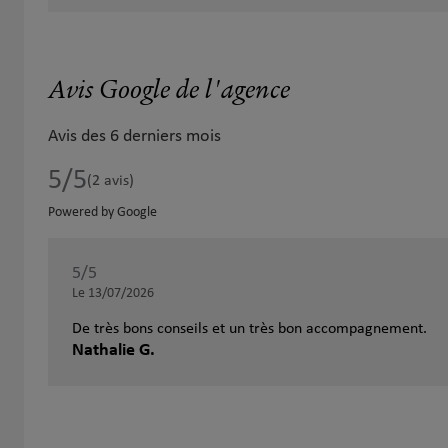
Avis Google de l'agence
Avis des 6 derniers mois
5
/5
Note de 5 sur 5
(2 avis)
Powered by Google
5
/5
Note de 5 sur 5
Le 13/07/2026
De très bons conseils et un très bon accompagnement.
Nathalie G.