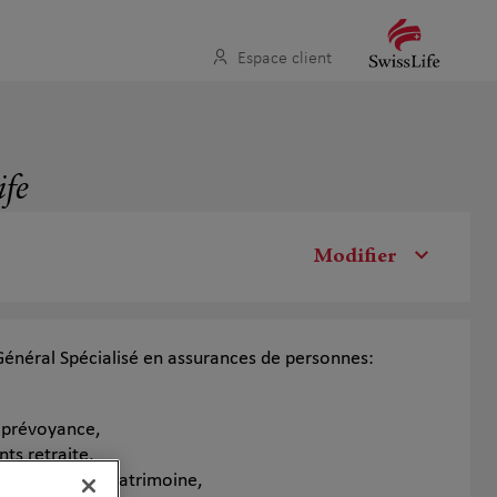
Espace client
ife
Modifier
 Général Spécialisé en assurances de personnes:
t prévoyance,
ts retraite,
et gestion de patrimoine,