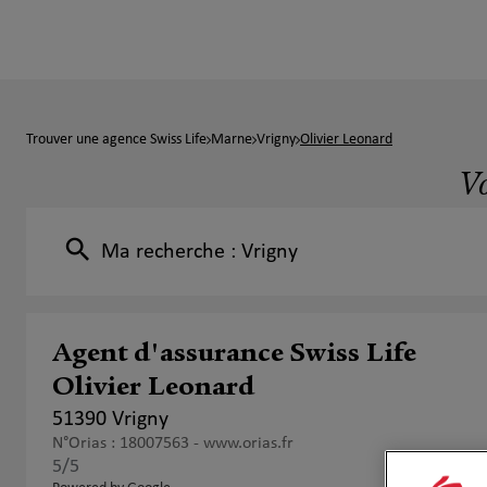
Trouver une agence Swiss Life
Marne
Vrigny
Olivier Leonard
Vo
Ma recherche :
Vrigny
Agent d'assurance Swiss Life
Olivier Leonard
51390 Vrigny
N°Orias : 18007563 -
www.orias.fr
5
/5
Note de 5 sur 5