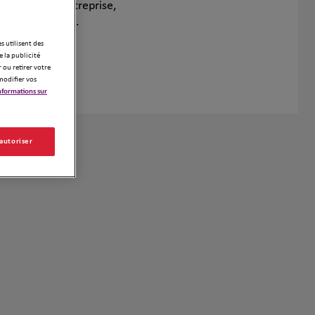
collectifs d'entreprise,
es du dirigeant.
es utilisent des
 la publicité
 ou retirer votre
modifier vos
nformations sur
 autoriser