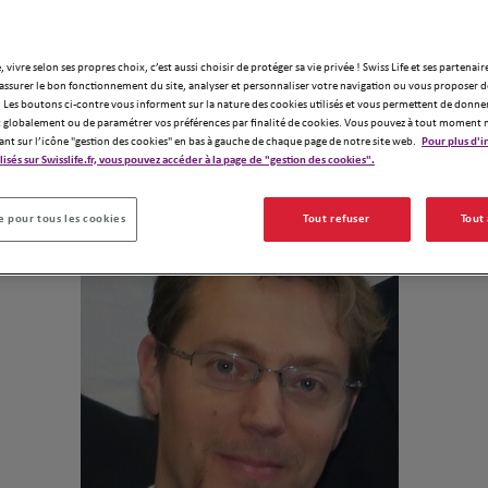
Contrats 
Assuranc
, vivre selon ses propres choix, c’est aussi choisir de protéger sa vie privée ! Swiss Life et ses partenair
assurer le bon fonctionnement du site, analyser et personnaliser votre navigation ou vous proposer de
 Les boutons ci-contre vous informent sur la nature des cookies utilisés et vous permettent de donner
Demander un devis
globalement ou de paramétrer vos préférences par finalité de cookies. Vous pouvez à tout moment 
ant sur l’icône "gestion des cookies" en bas à gauche de chaque page de notre site web.
Pour plus d'i
ilisés sur Swisslife.fr, vous pouvez accéder à la page de "gestion des cookies".
Notre équipe
 pour tous les cookies
Tout refuser
Tout