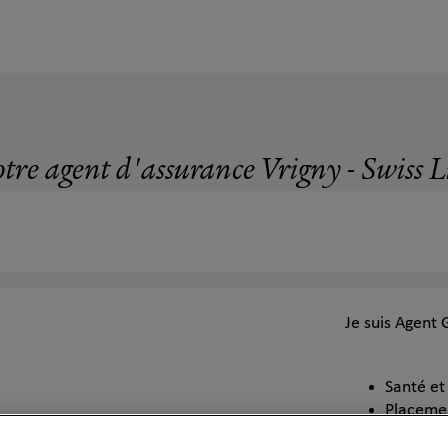
tre agent d'assurance Vrigny - Swiss L
Je suis Agent
Santé e
Placemen
Epargne 