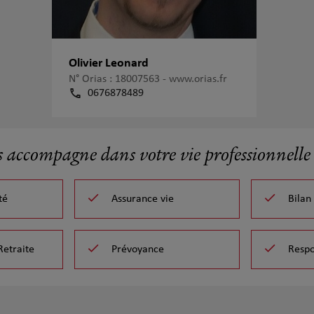
Olivier Leonard
N° Orias : 18007563 -
www.orias.fr
0676878489
s accompagne dans votre vie professionnelle 
té
Assurance vie
Bilan
Retraite
Prévoyance
Respo