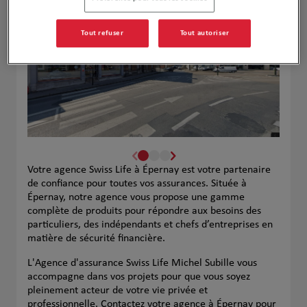
Tout refuser
Tout autoriser
Votre agence Swiss Life à Épernay est votre partenaire
de confiance pour toutes vos assurances. Située à
Épernay, notre agence vous propose une gamme
complète de produits pour répondre aux besoins des
particuliers, des indépendants et chefs d’entreprises en
matière de sécurité financière.
L'Agence d'assurance Swiss Life Michel Subille vous
accompagne dans vos projets pour que vous soyez
pleinement acteur de votre vie privée et
professionnelle. Contactez votre agence à Épernay pour