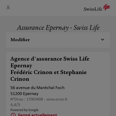
Assurance Epernay - Swiss Life
Modifier
Agence d'assurance Swiss Life
Epernay
Frédéric Crinon et Stephanie
Crinon
56 avenue du Maréchal Foch
51200 Epernay
N°Orias : 17003408 -
www.orias.fr
4,4
/5
Note de 4.4 sur 5
Powered by Google
Fermé actuellement