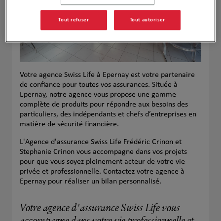
Tout refuser
Tout autoriser
Votre agence Swiss Life à Epernay est votre partenaire
de confiance pour toutes vos assurances. Située à
Epernay, notre agence vous propose une gamme
complète de produits pour répondre aux besoins des
particuliers, des indépendants et chefs d’entreprises en
matière de sécurité financière.
L'Agence d'assurance Swiss Life Frédéric Crinon et
Stephanie Crinon vous accompagne dans vos projets
pour que vous soyez pleinement acteur de votre vie
privée et professionnelle. Contactez votre agence à
Epernay pour réaliser un bilan personnalisé.
Votre agence d'assurance Swiss Life vous