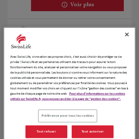
Voir plus
Hind Rouzeik et Eric Portal
2
62 AVENUE JEAN MOULIN, CARRE D'HORT
8.36 km
34500 BEZIERS
Ouvert 09:00 - 18:00
Avec Swiss Life, vivre selon ses propres choix, c’est aussi choisir de protéger sa vie
Numéro
privée ! Swiss Life et ses partenaires utilisent des traceurs pour assurer le bon
fonctionnement du site, analyser et personnaliser votre navigation ou vous proposer
Voir plus
de la publicité personnalisée. Les boutons ci-contre vous informent sur la nature des
cookies utilisés et vous permettent de donner ou retirer votre consentement
globalement ou de paramétrer vos préférences par finalité de cookies. Vous pouvez à
tout moment modifier vos choix en cliquant sur l’icône "gestion des cookies" en bas à
gauche de chaque page de notre site web.
Pour plus d'informations sur les cookies
Stephane Vignoles
utilisés sur Swisslife.fr, vous pouvez accéder à la page de "gestion des cookies".
3
2 Boulevard Marechal Juin
8.54 km
34500 Beziers
Préférence pour tous les cookies
Ouvert 09:00 - 12:00 et 13:00 - 18:00
Numéro
Tout refuser
Tout autoriser