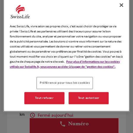
Voir plus
Avec Swiss Life, vivre selon ses propres choix, c’est aussi choisir de protéger sa vie
Olivier Djomo
2
privée ! Swiss Life et ses partenaires utilisent des traceurs pour assurer le bon
fonctionnement du site, analyser et personnaliser votre navigation ou vous proposer
24 Rue du Commerce
de la publicité personnalisée. Les boutons ci-contre vous informent sur la nature des
22.25
74100 Annemasse
cookies utilisés et vous permettent de donner ou retirer votre consentement
km
Fermé aujourd'hui
globalement ou de paramétrer vos préférences par finalité de cookies. Vous pouvez à
tout moment modifier vos choix en cliquant sur l’icône "gestion des cookies" en bas à
Numéro
gauche de chaque page de notre site web.
Pour plus d'informations sur les cookies
utilisés sur Swisslife.fr, vous pouvez accéder à la page de "gestion des cookies".
Voir plus
Préférence pour tous les cookies
Bernard Challier
3
Tout refuser
Tout autoriser
4 Rue Petit Malbrande
22.75
74100 Annemasse
km
Fermé aujourd'hui
Numéro