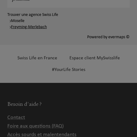
Trouver une agence Swiss Life
Moselle
Freyming-Merlebach
Powered by
evermaps ©
Swiss Life en France
Espace client MySwisslife
#YourLife Stories
Besoin d'aide ?
Contact
Foire aux questions (FAQ)
Accès sourds et malentendants