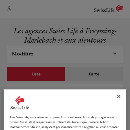
Les agences Swiss Life à Freyming-
Merlebach et aux alentours
Modifier
Liste
Carte
Pascal SEITZ
1
52 RUE NICOLAS COLSON
1.64 km
57800 FREYMING MERLEBACH
Ouvert 09:00 - 12:00 et 14:00 - 17:00
Avec Swiss Life, vivre selon ses propres choix, c’est aussi choisir de protéger sa vie
privée ! Swiss Life et ses partenaires utilisent des traceurs pour assurer le bon
Numéro
fonctionnement du site, analyser et personnaliser votre navigation ou vous proposer