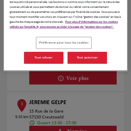
de la publicité personnalisée. Les boutons ci-contre vous informent sur la nature des
Voir plus
cookies utilisés et vous permettent de donner ou retirer votre consentement
globalement ou de paramétrer vos préférences par finalité de cookies. Vous pouvez à
tout moment modifier vos choix en cliquant sur l’icône "gestion des cookies" en bas à
gauche de chaque page de notre site web.
Pour plus d'informations sur les cookies
utilisés sur Swisslife.fr, vous pouvez accéder à la page de "gestion des cookies".
WALTER Lucas
2
3 Place Saint-Nabor
Préférence pour tous les cookies
8.59 km
57500 SAINT-AVOLD
Ouvert 13:30 - 17:30
Ouvert sur rdv 09:00 - 12:00 et 13:30 -
Tout refuser
Tout autoriser
17:30
Numéro
Voir plus
JEREMIE GELPE
3
15 Rue de la Gare
9.55 km
57150 Creutzwald
Ouvert 13:30 - 17:30