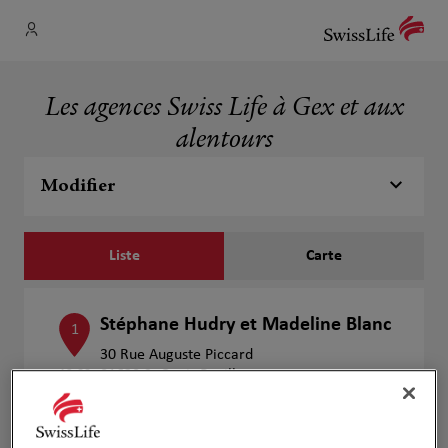
Les agences Swiss Life à Gex et aux
alentours
Modifier
Liste
Carte
Stéphane Hudry et Madeline Blanc
1
30 Rue Auguste Piccard
12.88
01630 St Genis Pouilly
km
Fermé aujourd'hui
Numéro