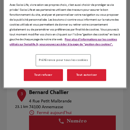
Voir plus
Avec Swiss Life, vivre selon ses propres choix, c’est aussi choisir de protéger sa vie
privée ! Swiss Life et ses partenaires utilisent des traceurs pour assurer le bon
fonctionnement du site, analyser et personnaliser votre navigation ou vous proposer
de la publicité personnalisée. Les boutons ci-contre vous informent sur la nature des
cookies utilisés et vous permettent de donner ou retirer votre consentement
Olivier Djomo
2
globalement ou de paramétrer vos préférences par finalité de cookies. Vous pouvez à
tout moment modifier vos choix en cliquant sur l’icône "gestion des cookies" en bas à
24 Rue du Commerce
gauche de chaque page de notre site web.
Pour plus d'informations sur les cookies
22.61
74100 Annemasse
utilisés sur Swisslife.fr, vous pouvez accéder à la page de "gestion des cookies".
km
Fermé aujourd'hui
Numéro
Préférence pour tous les cookies
Voir plus
Tout refuser
Tout autoriser
Bernard Challier
3
4 Rue Petit Malbrande
23.1 km
74100 Annemasse
Fermé aujourd'hui
Numéro