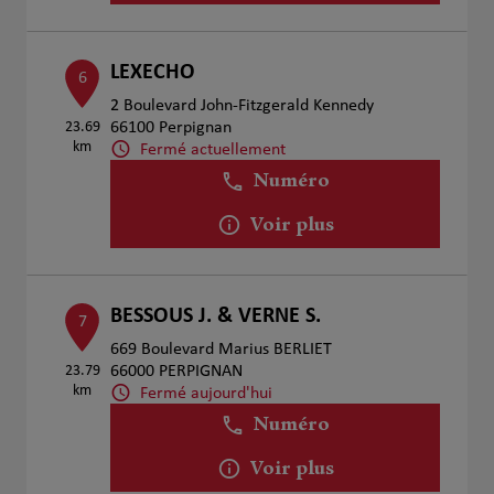
LEXECHO
6
2 Boulevard John-Fitzgerald Kennedy
23.69
66100 Perpignan
km
Fermé actuellement
Numéro
Voir plus
BESSOUS J. & VERNE S.
7
669 Boulevard Marius BERLIET
23.79
66000 PERPIGNAN
km
Fermé aujourd'hui
Numéro
Voir plus