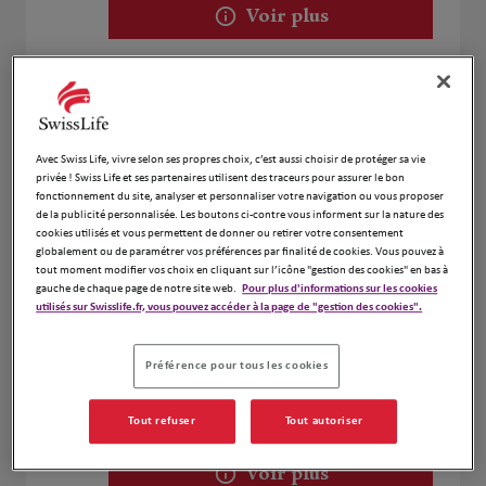
Voir plus
DHEILLY VILA P. & ESPILONDO J.
2
8 Bis rue des Champs
14.45
66270 Le Soler
Avec Swiss Life, vivre selon ses propres choix, c’est aussi choisir de protéger sa vie
km
privée ! Swiss Life et ses partenaires utilisent des traceurs pour assurer le bon
Fermé aujourd'hui
fonctionnement du site, analyser et personnaliser votre navigation ou vous proposer
Numéro
de la publicité personnalisée. Les boutons ci-contre vous informent sur la nature des
cookies utilisés et vous permettent de donner ou retirer votre consentement
globalement ou de paramétrer vos préférences par finalité de cookies. Vous pouvez à
Voir plus
tout moment modifier vos choix en cliquant sur l’icône "gestion des cookies" en bas à
gauche de chaque page de notre site web.
Pour plus d'informations sur les cookies
utilisés sur Swisslife.fr, vous pouvez accéder à la page de "gestion des cookies".
Roubiou & Gaston
3
Préférence pour tous les cookies
66270 LE SOLER
Fermé aujourd'hui
14.98
km
Tout refuser
Tout autoriser
Numéro
Voir plus