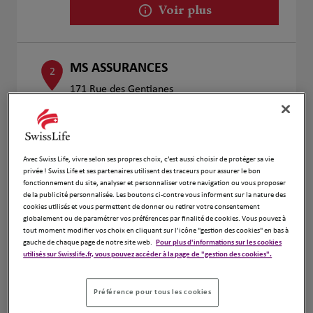
Voir plus
MS ASSURANCES
2
171 Rue des Gentianes
8.41 km
74130 Bonneville
Fermé actuellement
Numéro
Avec Swiss Life, vivre selon ses propres choix, c’est aussi choisir de protéger sa vie
Voir plus
privée ! Swiss Life et ses partenaires utilisent des traceurs pour assurer le bon
fonctionnement du site, analyser et personnaliser votre navigation ou vous proposer
de la publicité personnalisée. Les boutons ci-contre vous informent sur la nature des
cookies utilisés et vous permettent de donner ou retirer votre consentement
globalement ou de paramétrer vos préférences par finalité de cookies. Vous pouvez à
Franck Saulnier
3
tout moment modifier vos choix en cliquant sur l’icône "gestion des cookies" en bas à
273 ROUTE DE LA CHARNIAZ
gauche de chaque page de notre site web.
Pour plus d'informations sur les cookies
utilisés sur Swisslife.fr, vous pouvez accéder à la page de "gestion des cookies".
14.02
74380 Bonne
km
Ouvert 09:00 - 12:00 et 13:00 - 18:00
Numéro
Préférence pour tous les cookies