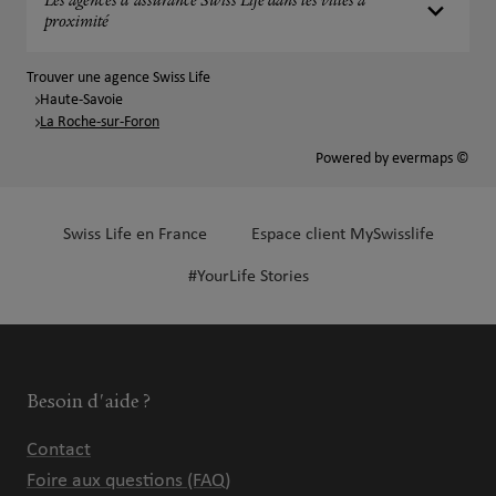
Les agences d'assurance Swiss Life dans les villes à
proximité
Trouver une agence Swiss Life
Haute-Savoie
La Roche-sur-Foron
Powered by
evermaps ©
Swiss Life en France
Espace client MySwisslife
#YourLife Stories
Besoin d'aide ?
Contact
Foire aux questions (FAQ)