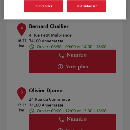
Voir plus
Tout refuser
Tout autoriser
Bernard Challier
4
4 Rue Petit Malbrande
16.77
74100 Annemasse
km
Ouvert 08:30 - 09:00 et 14:00 - 18:00
Numéro
Voir plus
Olivier Djomo
5
24 Rue du Commerce
17.25
74100 Annemasse
km
Ouvert 09:00 - 12:00 et 13:00 - 18:00
Numéro