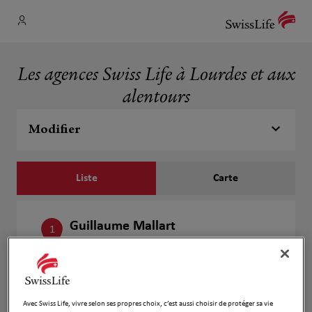
Les agences Swiss Life à Lourdes et aux
alentours
Modifier
Liste
Carte
Guillaume Mallart
1
27 Chemin De La Coste
1.8 km
65100 Poueyferre
Fermé actuellement
Numéro
Avec Swiss Life, vivre selon ses propres choix, c’est aussi choisir de protéger sa vie