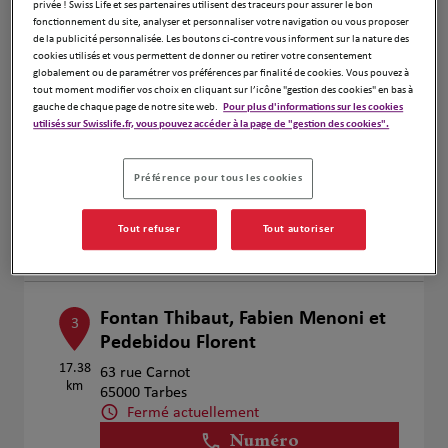
privée ! Swiss Life et ses partenaires utilisent des traceurs pour assurer le bon
Voir plus
fonctionnement du site, analyser et personnaliser votre navigation ou vous proposer
de la publicité personnalisée. Les boutons ci-contre vous informent sur la nature des
cookies utilisés et vous permettent de donner ou retirer votre consentement
globalement ou de paramétrer vos préférences par finalité de cookies. Vous pouvez à
tout moment modifier vos choix en cliquant sur l’icône "gestion des cookies" en bas à
Vincent PONTICO
2
gauche de chaque page de notre site web.
Pour plus d'informations sur les cookies
utilisés sur Swisslife.fr, vous pouvez accéder à la page de "gestion des cookies".
38 Rue des Pyrénées
14.76
65310 Odos
km
Fermé actuellement
Préférence pour tous les cookies
Numéro
Tout refuser
Tout autoriser
Voir plus
Fontan Thibaut, Fabien Menoni et
3
Pedebidou Florent
17.38
63 rue Carnot
km
65000 Tarbes
Fermé actuellement
Numéro