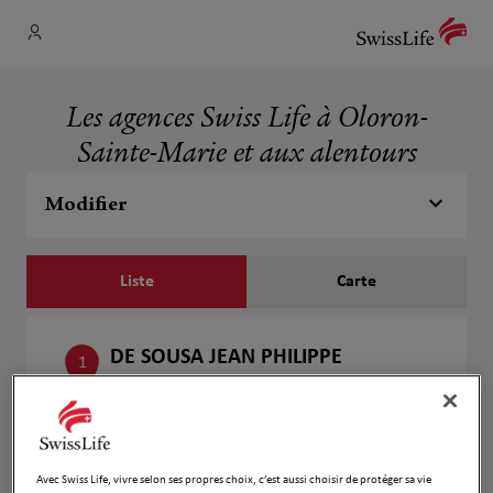
Les agences Swiss Life à Oloron-
Sainte-Marie et aux alentours
Modifier
Liste
Carte
DE SOUSA JEAN PHILIPPE
1
48 BOULEVARD CHARLES DE GAULLE
21.79
64140 LONS
km
Fermé aujourd'hui
Numéro
Avec Swiss Life, vivre selon ses propres choix, c’est aussi choisir de protéger sa vie