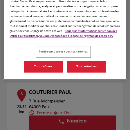
privée ! Swiss Life et ses partenaires utilisent des traceurs pour assurer le bon
Voir plus
fonctionnement du site, analyser et personnaliser votre navigation ou vous proposer
de la publicité personnalisée. Les boutons ci-contre vous informent sur la nature des
cookies utilisés et vous permettent de donner ou retirer votre consentement
globalement ou de paramétrer vos préférences par finalité de cookies. Vous pouvez à
tout moment modifier vos choix en cliquant sur l’icône "gestion des cookies" en bas à
LOUGE Lionel & MOREAU Jennifer
2
gauche de chaque page de notre site web.
Pour plus d'informations sur les cookies
utilisés sur Swisslife.fr, vous pouvez accéder à la page de "gestion des cookies".
15 bis rue Bayard
22.89
64000 PAU
km
Fermé aujourd'hui
Préférence pour tous les cookies
Numéro
Tout refuser
Tout autoriser
Voir plus
COUTURIER PAUL
3
7 Rue Montpensier
23.34
64000 Pau
km
Fermé aujourd'hui
Numéro