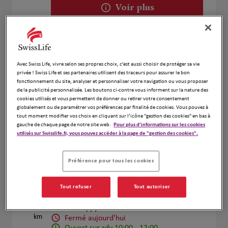
Voir plus
BAMAS CELIA
2
Avec Swiss Life, vivre selon ses propres choix, c’est aussi choisir de protéger sa vie
24 Avenue Robert Schuman
privée ! Swiss Life et ses partenaires utilisent des traceurs pour assurer le bon
22.97
57000 Metz
fonctionnement du site, analyser et personnaliser votre navigation ou vous proposer
km
Fermé aujourd'hui
de la publicité personnalisée. Les boutons ci-contre vous informent sur la nature des
cookies utilisés et vous permettent de donner ou retirer votre consentement
Numéro
globalement ou de paramétrer vos préférences par finalité de cookies. Vous pouvez à
tout moment modifier vos choix en cliquant sur l’icône "gestion des cookies" en bas à
Voir plus
gauche de chaque page de notre site web.
Pour plus d'informations sur les cookies
utilisés sur Swisslife.fr, vous pouvez accéder à la page de "gestion des cookies".
Prendre RDV
Préférence pour tous les cookies
Carole Becker
3
Tout refuser
Tout autoriser
31 rue de Metz
25.95
57140 Woippy
km
Fermé aujourd'hui
Ouvert sur rdv 10:00 - 12:00