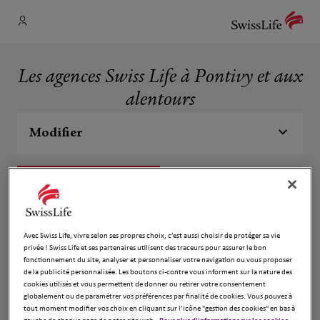
Les agences Swiss Life à Pontivy et aux
alentours
Modifier
Liste
Carte
Pierre le Goff
1
Avec Swiss Life, vivre selon ses propres choix, c’est aussi choisir de protéger sa vie
privée ! Swiss Life et ses partenaires utilisent des traceurs pour assurer le bon
56300 Pontivy
fonctionnement du site, analyser et personnaliser votre navigation ou vous proposer
Fermé aujourd'hui
295 m
de la publicité personnalisée. Les boutons ci-contre vous informent sur la nature des
cookies utilisés et vous permettent de donner ou retirer votre consentement
Numéro
globalement ou de paramétrer vos préférences par finalité de cookies. Vous pouvez à
tout moment modifier vos choix en cliquant sur l’icône "gestion des cookies" en bas à
Voir plus