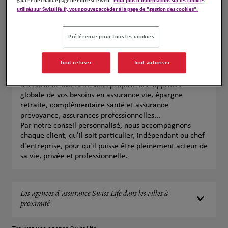
gauche de chaque page de notre site web.
Pour plus d'informations sur les cookies
utilisés sur Swisslife.fr, vous pouvez accéder à la page de "gestion des cookies".
Préférence pour tous les cookies
Vos agences d'assurances Swiss Life à
Pontivy
Tout refuser
Tout autoriser
Près de chez vous à Pontivy, votre agent général
d'assurance SwissLife vous propose une approche
globale de vos besoins en assurance vie, épargne
retraite, complémentaire santé et assurance
prévoyance, assurances professionnelles...
Par notre conseil personnalisé, nous accompagnons
chaque client, qu'il soit particulier, indépendant ou chef
d'entreprise, pour qu'il puisse être pleinement acteur de
sa vie, privée et professionnelle.
Les agences d'assurance Swiss Life dans les villes à
proximité