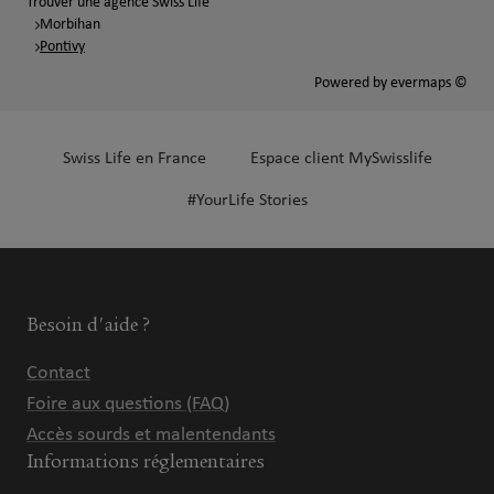
Trouver une agence Swiss Life
Morbihan
Pontivy
Powered by
evermaps ©
Swiss Life en France
Espace client MySwisslife
#YourLife Stories
Besoin d'aide ?
Contact
Foire aux questions (FAQ)
Accès sourds et malentendants
Informations réglementaires