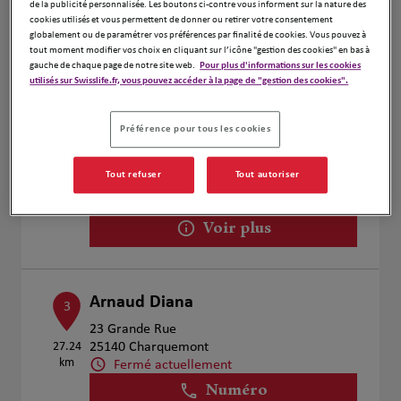
de la publicité personnalisée. Les boutons ci-contre vous informent sur la nature des
cookies utilisés et vous permettent de donner ou retirer votre consentement
Voir plus
globalement ou de paramétrer vos préférences par finalité de cookies. Vous pouvez à
tout moment modifier vos choix en cliquant sur l’icône "gestion des cookies" en bas à
gauche de chaque page de notre site web.
Pour plus d'informations sur les cookies
utilisés sur Swisslife.fr, vous pouvez accéder à la page de "gestion des cookies".
Claude ROUSSEL
2
Préférence pour tous les cookies
4 Rue du Mont Miroir
23.06
25120 Maîche
km
Fermé actuellement
Tout refuser
Tout autoriser
Numéro
Voir plus
Arnaud Diana
3
23 Grande Rue
27.24
25140 Charquemont
km
Fermé actuellement
Numéro