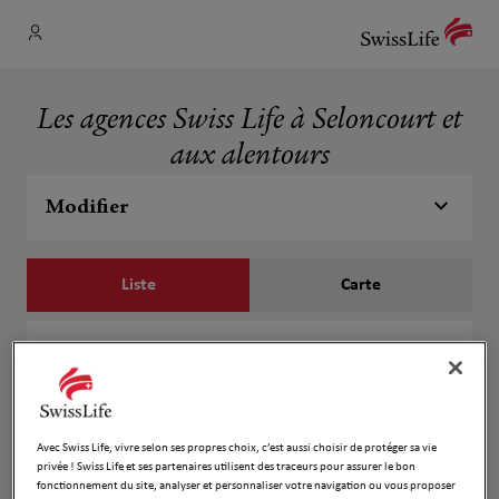
Les agences Swiss Life à Seloncourt et
aux alentours
Modifier
Liste
Carte
Pierre Fiorese
1
14 Rue d'Audincourt
978 m
25230 Seloncourt
Fermé actuellement
Avec Swiss Life, vivre selon ses propres choix, c’est aussi choisir de protéger sa vie
Ouvert sur rdv 17:30 - 20:00
privée ! Swiss Life et ses partenaires utilisent des traceurs pour assurer le bon
fonctionnement du site, analyser et personnaliser votre navigation ou vous proposer
Numéro