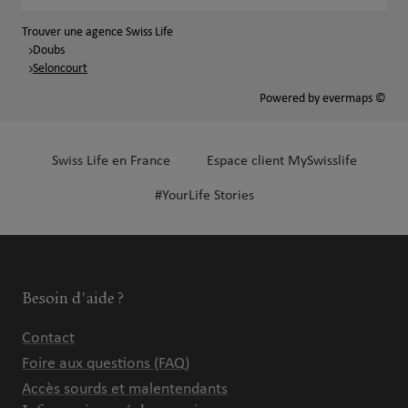
Trouver une agence Swiss Life
Doubs
Seloncourt
Powered by
evermaps ©
Swiss Life en France
Espace client MySwisslife
#YourLife Stories
Besoin d'aide ?
Contact
Foire aux questions (FAQ)
Accès sourds et malentendants