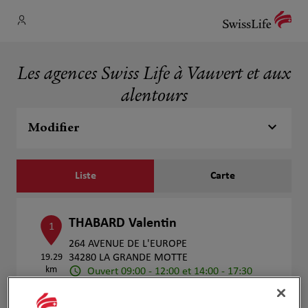
Les agences Swiss Life à Vauvert et aux
alentours
Modifier
Liste
Carte
THABARD Valentin
1
264 AVENUE DE L'EUROPE
19.29
34280 LA GRANDE MOTTE
km
Ouvert 09:00 - 12:00 et 14:00 - 17:30
Numéro