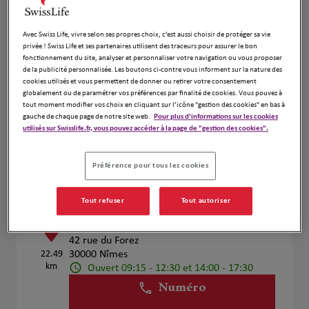
Voir plus
Avec Swiss Life, vivre selon ses propres choix, c’est aussi choisir de protéger sa vie
privée ! Swiss Life et ses partenaires utilisent des traceurs pour assurer le bon
fonctionnement du site, analyser et personnaliser votre navigation ou vous proposer
Louis PICAMOLES et Sylvain ANDRE
2
de la publicité personnalisée. Les boutons ci-contre vous informent sur la nature des
cookies utilisés et vous permettent de donner ou retirer votre consentement
41 rue André le Notre
globalement ou de paramétrer vos préférences par finalité de cookies. Vous pouvez à
21.11
30900 Nimes
tout moment modifier vos choix en cliquant sur l’icône "gestion des cookies" en bas à
km
Ouvert 09:00 - 12:00 et 14:00 - 17:30
gauche de chaque page de notre site web.
Pour plus d'informations sur les cookies
utilisés sur Swisslife.fr, vous pouvez accéder à la page de "gestion des cookies".
Numéro
Voir plus
Préférence pour tous les cookies
Tout refuser
Tout autoriser
Ludovic BAT
3
42 rue du Forez
22.49
30000 Nîmes
km
Ouvert 09:15 - 12:30 et 14:00 - 17:30
Numéro