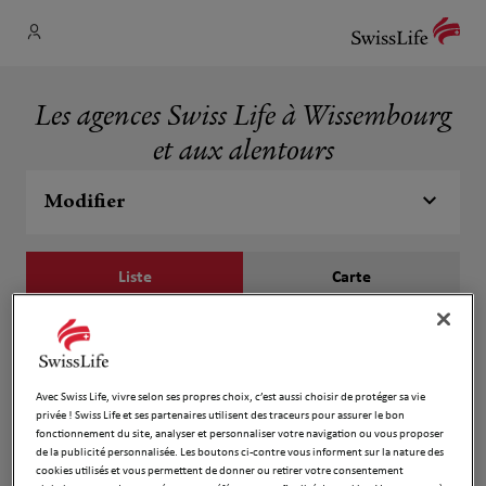
Les agences Swiss Life à Wissembourg
et aux alentours
Modifier
Liste
Carte
Yves Freyermuth
1
39 Rue Nationale
Avec Swiss Life, vivre selon ses propres choix, c’est aussi choisir de protéger sa vie
2.32 km
67160 Wissembourg
privée ! Swiss Life et ses partenaires utilisent des traceurs pour assurer le bon
Fermé aujourd'hui
fonctionnement du site, analyser et personnaliser votre navigation ou vous proposer
de la publicité personnalisée. Les boutons ci-contre vous informent sur la nature des
Numéro
cookies utilisés et vous permettent de donner ou retirer votre consentement