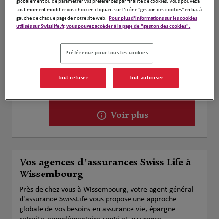
globalement ou de paramétrer vos préférences par finalité de cookies. Vous pouvez à
Voir plus
tout moment modifier vos choix en cliquant sur l’icône "gestion des cookies" en bas à
gauche de chaque page de notre site web.
Pour plus d'informations sur les cookies
utilisés sur Swisslife.fr, vous pouvez accéder à la page de "gestion des cookies".
Séverine Jouy
2
Préférence pour tous les cookies
12 RUE NICOLAS THUROT
25.32
67500 Haguenau
Tout refuser
Tout autoriser
km
Fermé aujourd'hui
Numéro
Voir plus
Vos agences d'assurances Swiss Life à
Wissembourg
Près de chez vous à Wissembourg, votre agent général
d'assurance SwissLife vous propose une approche
globale de vos besoins en assurance vie, épargne