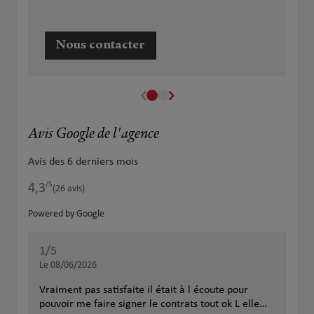
Nous contacter
Avis Google de l'agence
Avis des 6 derniers mois
/5
4,3
Note de 4.3 sur 5
(26 avis)
Powered by Google
1
/5
5
/
Note de 1 sur 5
Le 08/06/2026
Le 
Vraiment pas satisfaite il était à l écoute pour
Eff
pouvoir me faire signer le contrats tout ok L elle