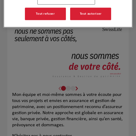
Naviguer
Itinéraire
Leaflet
| Map ©2026
HERE
Tout refuser
Tout autoriser
Mon équipe et moi-même sommes à votre écoute pour
tous vos projets et envies en assurance et gestion de
patrimoine, avec un positionnement reconnu d’assureur
gestion privée. Notre approche est globale en assurance
vie, banque privée, gestion financière, ainsi qu’en santé,
prévoyance et dommages.