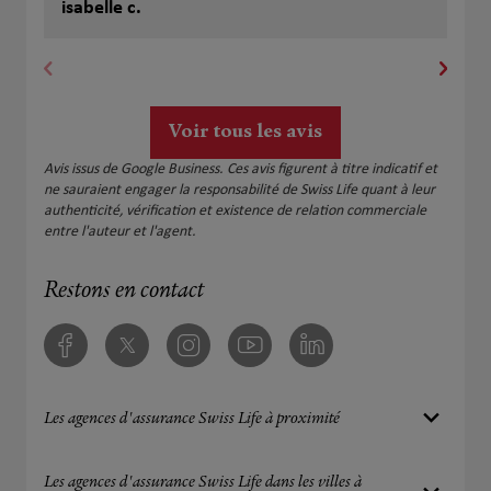
me dit quel me dit quel me prend en charge de
isabelle c.
Od
suite Swiss, live ne débute 3 mois 135 euros il me
font un tiers payent 3 mois mois Il me dise on vous
prend ps en charge est on vous rembourse pas car
c est moi qui a fait la fraude . Je leurs adresse un
historique Rien à faire . Il garde mes 500 euros 😡 j
Voir tous les avis
appelle la conseillère elle me dit je leu rien faire
!!! Elle a sus me faire signée !!! Ça oui il ne me
Avis issus de Google Business. Ces avis figurent à titre indicatif et
prenne pas en charge est il mon pris 500 euros
ne sauraient engager la responsabilité de Swiss Life quant à leur
pour rien
authenticité, vérification et existence de relation commerciale
entre l'auteur et l'agent.
Restons en contact
Facebook
Twitter
Instagram
Youtube
Linkedin
Les agences d'assurance Swiss Life à proximité
Les agences d'assurance Swiss Life dans les villes à