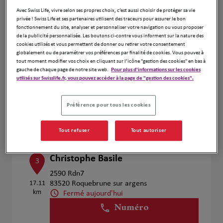
Voir plus
Avec Swiss Life, vivre selon ses propres choix, c’est aussi choisir de protéger sa vie
privée ! Swiss Life et ses partenaires utilisent des traceurs pour assurer le bon
fonctionnement du site, analyser et personnaliser votre navigation ou vous proposer
de la publicité personnalisée. Les boutons ci-contre vous informent sur la nature des
cookies utilisés et vous permettent de donner ou retirer votre consentement
Jeremy CHAPET
2
globalement ou de paramétrer vos préférences par finalité de cookies. Vous pouvez à
tout moment modifier vos choix en cliquant sur l’icône "gestion des cookies" en bas à
136 allée des Colchiques
gauche de chaque page de notre site web.
Pour plus d'informations sur les cookies
12.24
83550 Vidauban
utilisés sur Swisslife.fr, vous pouvez accéder à la page de "gestion des cookies".
km
Fermé actuellement
Numéro
Préférence pour tous les cookies
Voir plus
Tout refuser
Tout autoriser
Christophe Basile
3
2590 Rdn7
17.11
83520 Roquebrune sur argens
km
Fermé aujourd'hui
Numéro