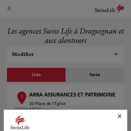
Les agences Swiss Life à Draguignan et
aux alentours
Modifier
Liste
Carte
ARRA ASSURANCES ET PATRIMOINE
1
20 Place de l'Église
9.51 km
83510 Lorgues
Fermé aujourd'hui
Numéro