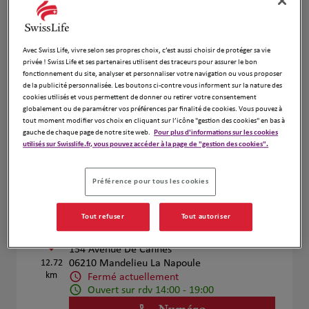
Voir plus
Avec Swiss Life, vivre selon ses propres choix, c’est aussi choisir de protéger sa vie
VERHOEVEN MAXIME
privée ! Swiss Life et ses partenaires utilisent des traceurs pour assurer le bon
4
fonctionnement du site, analyser et personnaliser votre navigation ou vous proposer
45 allée des Ormes
de la publicité personnalisée. Les boutons ci-contre vous informent sur la nature des
7.9 km
06250 Mougins
cookies utilisés et vous permettent de donner ou retirer votre consentement
globalement ou de paramétrer vos préférences par finalité de cookies. Vous pouvez à
Fermé actuellement
tout moment modifier vos choix en cliquant sur l’icône "gestion des cookies" en bas à
Ouvert sur rdv 08:00 - 20:00
gauche de chaque page de notre site web.
Pour plus d'informations sur les cookies
Numéro
utilisés sur Swisslife.fr, vous pouvez accéder à la page de "gestion des cookies".
Voir plus
Préférence pour tous les cookies
Tout refuser
Tout autoriser
Gilles Camous
5
154 Avenue De Cannes
12.72
06210 Mandelieu La Napoule
km
Fermé actuellement
Ouvert sur rdv 14:00 - 19:00