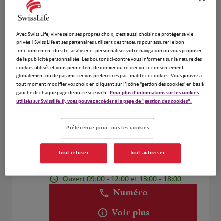
Philippe Despaux
Avec Swiss Life, vivre selon ses propres choix, c’est aussi choisir de protéger sa vie
4
privée ! Swiss Life et ses partenaires utilisent des traceurs pour assurer le bon
51 Boulevard Victor Hugo
fonctionnement du site, analyser et personnaliser votre navigation ou vous proposer
6.33 km
06000 Nice
de la publicité personnalisée. Les boutons ci-contre vous informent sur la nature des
cookies utilisés et vous permettent de donner ou retirer votre consentement
Ouvert 09:00 - 12:00 et 13:00 - 18:00
globalement ou de paramétrer vos préférences par finalité de cookies. Vous pouvez à
Numéro
tout moment modifier vos choix en cliquant sur l’icône "gestion des cookies" en bas à
gauche de chaque page de notre site web.
Pour plus d'informations sur les cookies
utilisés sur Swisslife.fr, vous pouvez accéder à la page de "gestion des cookies".
Voir plus
Préférence pour tous les cookies
Eric Abbas
5
Tout refuser
Tout autoriser
37 Boulevard Dubouchage
7.21 km
06000 Nice
Ouvert 09:00 - 12:00 et 13:00 - 18:00
Numéro
Voir plus