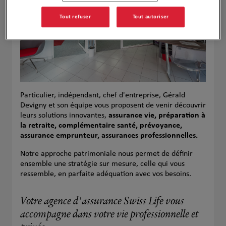
Tout refuser
Tout autoriser
Particulier, indépendant, chef d'entreprise, Gérald
Devigny et son équipe vous proposent de venir découvrir
leurs solutions innovantes,
assurance vie, préparation à
la retraite, complémentaire santé, prévoyance,
assurance emprunteur, assurances professionnelles.
Notre approche patrimoniale nous permet de définir
ensemble une stratégie sur mesure, celle qui vous
ressemble, en parfaite adéquation avec vos besoins.
Votre agence d'assurance Swiss Life vous
accompagne dans votre vie professionnelle et