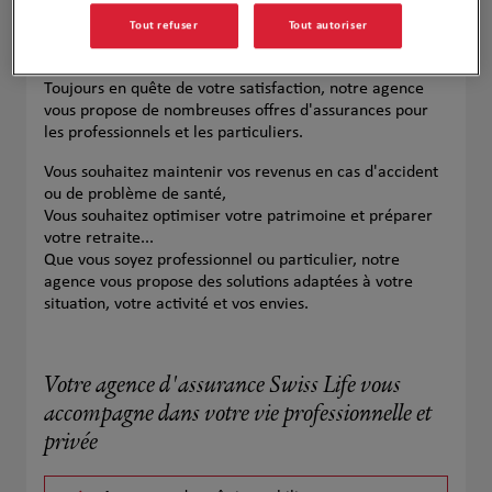
Tout refuser
Tout autoriser
Toujours en quête de votre satisfaction, notre agence
vous propose de nombreuses offres d'assurances pour
les professionnels et les particuliers.
Vous souhaitez maintenir vos revenus en cas d'accident
ou de problème de santé,
Vous souhaitez optimiser votre patrimoine et préparer
votre retraite...
Que vous soyez professionnel ou particulier, notre
agence vous propose des solutions adaptées à votre
situation, votre activité et vos envies.
Votre agence d'assurance Swiss Life vous
accompagne dans votre vie professionnelle et
privée