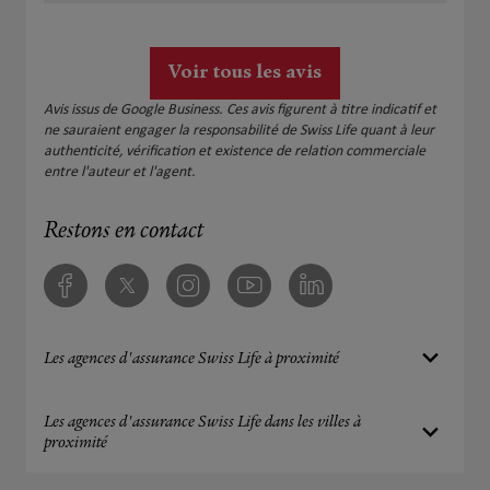
assurance ?? Donc je dis à fuir totalement L équipe
de Nice est très désagréable et non compétente.
Plein de belle choses pour vous
Voir tous les avis
Avis issus de Google Business. Ces avis figurent à titre indicatif et
ne sauraient engager la responsabilité de Swiss Life quant à leur
authenticité, vérification et existence de relation commerciale
entre l'auteur et l'agent.
Restons en contact
Facebook
Twitter
Instagram
Youtube
Linkedin
Les agences d'assurance Swiss Life à proximité
Les agences d'assurance Swiss Life dans les villes à
proximité