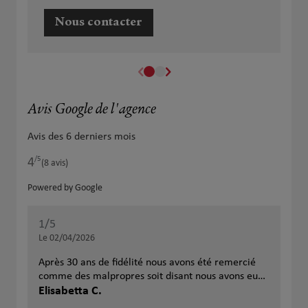
Nous contacter
Avis Google de l'agence
Avis des 6 derniers mois
/5
4
Note de 4 sur 5
(8 avis)
Powered by Google
1
/5
Note de 1 sur 5
Le 02/04/2026
Après 30 ans de fidélité nous avons été remercié
comme des malpropres soit disant nous avons eu
trop de sinistres déclarés !? Combien? En 30 ans ?
Elisabetta C.
2 ou 3... Pardon mais rappelez moi à quoi sert une