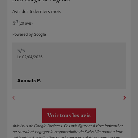
Avis des 6 derniers mois
/5
5
Note de 5 sur 5
(20 avis)
Powered by Google
5
/5
5
/
Note de 5 sur 5
Le 02/04/2026
Le 
Je 
avec Sarah. Son
Avocats P.
et 
Ily
suj
Ell
bes
ada
aus
Voir tous les avis
rec
per
Avis issus de Google Business. Ces avis figurent à titre indicatif et
et 
ne sauraient engager la responsabilité de Swiss Life quant à leur
rem
authenticité, vérification et existence de relation commerciale