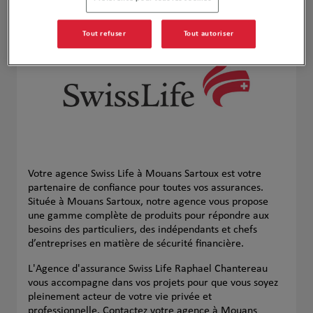
Tout refuser
Tout autoriser
Votre agence Swiss Life à Mouans Sartoux est votre
partenaire de confiance pour toutes vos assurances.
Située à Mouans Sartoux, notre agence vous propose
une gamme complète de produits pour répondre aux
besoins des particuliers, des indépendants et chefs
d’entreprises en matière de sécurité financière.
L'Agence d'assurance Swiss Life Raphael Chantereau
vous accompagne dans vos projets pour que vous soyez
pleinement acteur de votre vie privée et
professionnelle. Contactez votre agence à Mouans