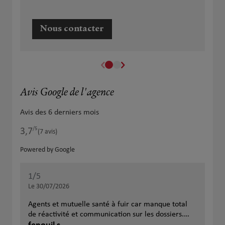
Nous contacter
Avis Google de l'agence
Avis des 6 derniers mois
/5
3,7
Note de 3.7 sur 5
(7 avis)
Powered by Google
1
/5
Note de 1 sur 5
Le 30/07/2026
Agents et mutuelle santé à fuir car manque total
de réactivité et communication sur les dossiers.
Plus de 4 mois pour solutionner une création de