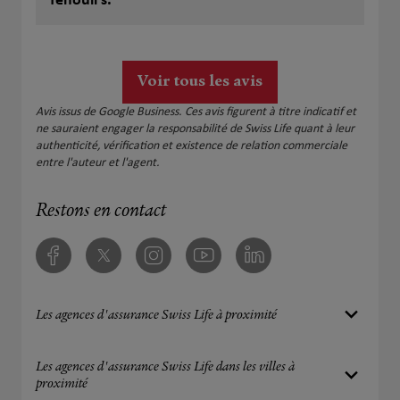
fenouil s.
profils ( avec en plus des erreurs), des soins
toujours pas remboursés bien que pièces
conformes. Apparemment ils ont toujours besoin
de voir avec le siège avant de gérer un dossier . À
Voir tous les avis
noter également cotisation bien supérieure aux
concurrents pour les mêmes conditions . Bref, je
Avis issus de Google Business. Ces avis figurent à titre indicatif et
vous les déconseille fortement
ne sauraient engager la responsabilité de Swiss Life quant à leur
authenticité, vérification et existence de relation commerciale
entre l'auteur et l'agent.
Restons en contact
Facebook
Twitter
Instagram
Youtube
Linkedin
Les agences d'assurance Swiss Life à proximité
Les agences d'assurance Swiss Life dans les villes à
proximité