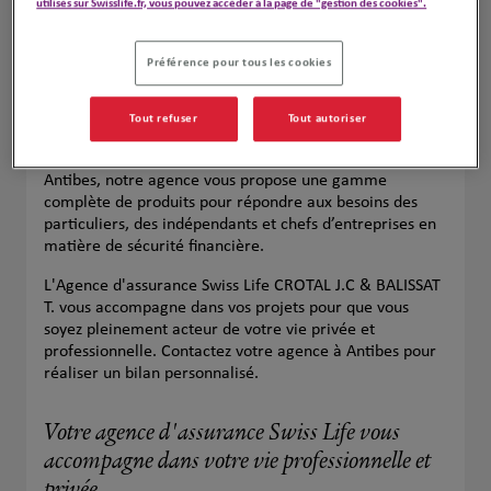
utilisés sur Swisslife.fr, vous pouvez accéder à la page de "gestion des cookies".
Préférence pour tous les cookies
Tout refuser
Tout autoriser
Votre agence Swiss Life à Antibes est votre partenaire
de confiance pour toutes vos assurances. Située à
Antibes, notre agence vous propose une gamme
complète de produits pour répondre aux besoins des
particuliers, des indépendants et chefs d’entreprises en
matière de sécurité financière.
L'Agence d'assurance Swiss Life CROTAL J.C & BALISSAT
T. vous accompagne dans vos projets pour que vous
soyez pleinement acteur de votre vie privée et
professionnelle. Contactez votre agence à Antibes pour
réaliser un bilan personnalisé.
Votre agence d'assurance Swiss Life vous
accompagne dans votre vie professionnelle et