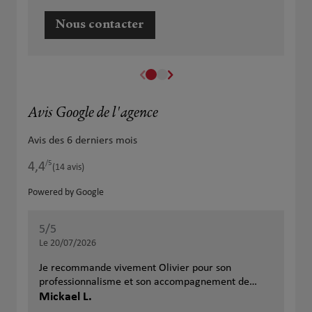
Nous contacter
Avis Google de l'agence
Avis des 6 derniers mois
/5
4,4
Note de 4.4 sur 5
(14 avis)
Powered by Google
5
/5
5
/
Note de 5 sur 5
Le 20/07/2026
Le 
Je recommande vivement Olivier pour son
Oli
professionnalisme et son accompagnement de
ça 
qualité. Toujours à l’écoute, disponible et de très
Mickael L.
et 
Kev
bons conseils, il sait proposer des solutions
ann