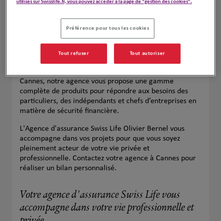
utilisés sur Swisslife.fr, vous pouvez accéder à la page de "gestion des cookies".
Préférence pour tous les cookies
Tout refuser
Tout autoriser
Votre agence Swiss Life à Cannes est votre partenaire
de confiance pour toutes vos assurances. Située à
Cannes, notre agence vous propose une gamme
complète de produits pour répondre aux besoins des
particuliers, des indépendants et chefs d’entreprises en
matière de sécurité financière.
L'Agence d'assurance Swiss Life Olivier Bernel vous
accompagne dans vos projets pour que vous soyez
pleinement acteur de votre vie privée et
professionnelle. Contactez votre agence à Cannes pour
réaliser un bilan personnalisé.
Votre agence d'assurance Swiss Life vous
accompagne dans votre vie professionnelle et