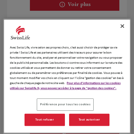
Voir plus
Frédéric Lemaire
2
39 Rue Joseph Aubenas
6.89 km
83600 Fréjus
Avec Swiss Life, vivre selon ses propres choix, c’est aussi choisir de protéger sa vie
Fermé actuellement
privée ! Swiss Life et ses partenaires utilisent des traceurs pour assurer le bon
fonctionnement du site, analyser et personnaliser votre navigation ou vous proposer
Numéro
de la publicité personnalisée. Les boutons ci-contre vous informent sur la nature des
cookies utilisés et vous permettent de donner ou retirer votre consentement
Voir plus
globalement ou de paramétrer vos préférences par finalité de cookies. Vous pouvez à
tout moment modifier vos choix en cliquant sur l’icône "gestion des cookies" en bas à
gauche de chaque page de notre site web.
Pour plus d'informations sur les cookies
utilisés sur Swisslife.fr, vous pouvez accéder à la page de "gestion des cookies".
BLANC Sébastien & ESCLAPEZ
3
Jessica
Préférence pour tous les cookies
9.38 km
22 Avenue Eugène Félix
83700 Saint Raphaël
Tout refuser
Tout autoriser
Fermé actuellement
Numéro