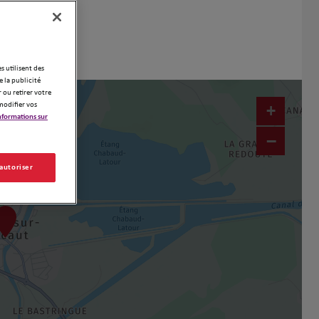
es utilisent des
 la publicité
 ou retirer votre
modifier vos
+
nformations sur
−
 autoriser