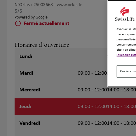
N°Orias : 25003668 -
www.orias.fr
5
/5
Note de 5 sur 5
Powered by Google
Fermé actuellement
Avec Swiss Life
traceurs pour 
personnalisée.
Horaires d'ouverture
consentement 
choix en cliqu
les cookies ut
Lundi
14:00 - 18:00
Préférence
Mardi
09:00 - 12:00
14:00 - 18:00
Mercredi
09:00 - 12:00
14:00 - 18:00
Jeudi
09:00 - 12:00
14:00 - 18:00
Vendredi
09:00 - 12:00
14:00 - 18:00