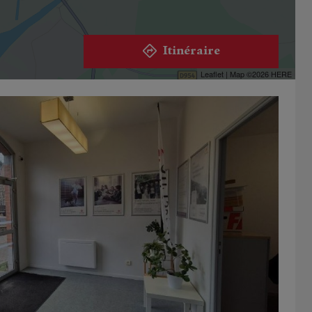
Itinéraire
Leaflet
| Map ©2026
HERE