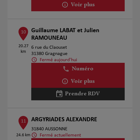
Voir plus
Guillaume LABAT et Julien
10
RAMOUNEAU
20.27
6 rue du Claouset
km
31380 Gragnague
Fermé aujourd'hui
Numéro
Voir plus
Prendre RDV
ARGYRIADES ALEXANDRE
11
31840 AUSSONNE
Fermé actuellement
24.6 km