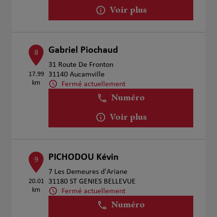
Voir plus
Gabriel Piochaud
8
31 Route De Fronton
17.99
31140 Aucamville
km
Fermé actuellement
Numéro
Voir plus
PICHODOU Kévin
9
7 Les Demeures d'Ariane
20.01
31180 ST GENIES BELLEVUE
km
Fermé actuellement
Numéro