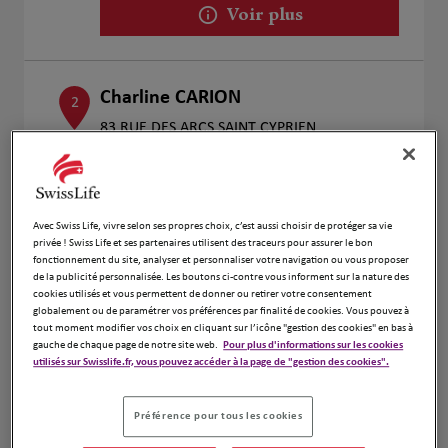
Voir plus
Charline CARION
2
83 RUE DES ARCS SAINT CYPRIEN
11.35
31300 TOULOUSE
km
Fermé actuellement
Numéro
Avec Swiss Life, vivre selon ses propres choix, c’est aussi choisir de protéger sa vie
Voir plus
privée ! Swiss Life et ses partenaires utilisent des traceurs pour assurer le bon
fonctionnement du site, analyser et personnaliser votre navigation ou vous proposer
de la publicité personnalisée. Les boutons ci-contre vous informent sur la nature des
cookies utilisés et vous permettent de donner ou retirer votre consentement
globalement ou de paramétrer vos préférences par finalité de cookies. Vous pouvez à
BOUSQUET ALEXANDRE
3
tout moment modifier vos choix en cliquant sur l’icône "gestion des cookies" en bas à
gauche de chaque page de notre site web.
Pour plus d'informations sur les cookies
6 Chemin du Coteau
utilisés sur Swisslife.fr, vous pouvez accéder à la page de "gestion des cookies".
11.84
31570 Saint-Pierre-De-Lages
km
Fermé actuellement
Numéro
Préférence pour tous les cookies