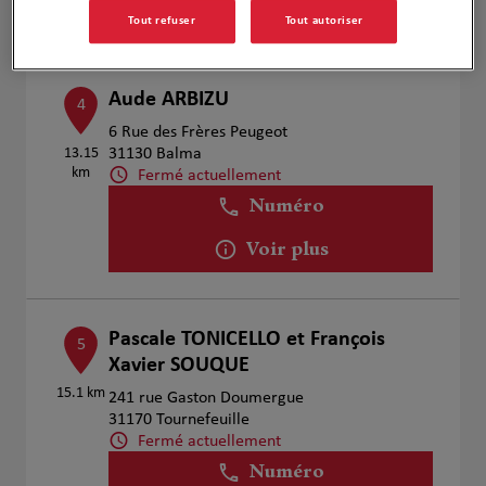
Voir plus
Tout refuser
Tout autoriser
Aude ARBIZU
4
6 Rue des Frères Peugeot
13.15
31130 Balma
km
Fermé actuellement
Numéro
Voir plus
Pascale TONICELLO et François
5
Xavier SOUQUE
15.1 km
241 rue Gaston Doumergue
31170 Tournefeuille
Fermé actuellement
Numéro