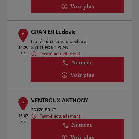
Voir plus
GRANIER Ludovic
6
6 allée du chateau Cochard
14.96
35131 PONT PEAN
km
Fermé actuellement
Numéro
Voir plus
VENTROUX ANTHONY
7
35170 BRUZ
Fermé actuellement
15.87
km
Numéro
Voir plus