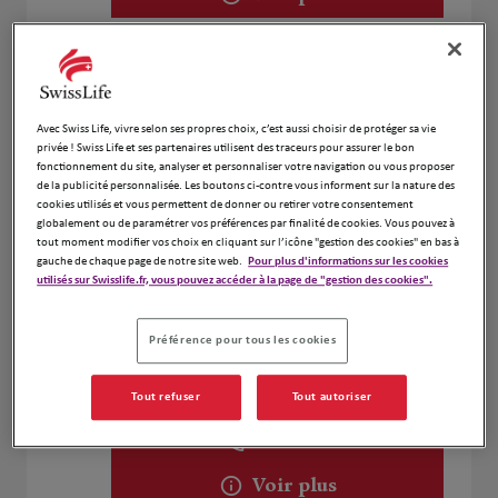
Amaury De La Seigliere
2
74 Boulevard De Metz
Avec Swiss Life, vivre selon ses propres choix, c’est aussi choisir de protéger sa vie
5 km
35700 Rennes
privée ! Swiss Life et ses partenaires utilisent des traceurs pour assurer le bon
Fermé actuellement
fonctionnement du site, analyser et personnaliser votre navigation ou vous proposer
de la publicité personnalisée. Les boutons ci-contre vous informent sur la nature des
Numéro
cookies utilisés et vous permettent de donner ou retirer votre consentement
globalement ou de paramétrer vos préférences par finalité de cookies. Vous pouvez à
Voir plus
tout moment modifier vos choix en cliquant sur l’icône "gestion des cookies" en bas à
gauche de chaque page de notre site web.
Pour plus d'informations sur les cookies
utilisés sur Swisslife.fr, vous pouvez accéder à la page de "gestion des cookies".
Yann Salmon et Mickael Jeanson
3
Préférence pour tous les cookies
2 Boulevard de la Tour d'Auvergne
6.99 km
35000 Rennes
Tout refuser
Tout autoriser
Fermé actuellement
Numéro
Voir plus