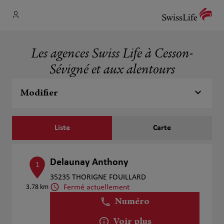
Les agences Swiss Life à Cesson-
Sévigné et aux alentours
Modifier
Liste
Carte
Delaunay Anthony
1
35235 THORIGNE FOUILLARD
Fermé actuellement
3.78 km
Numéro
Voir plus