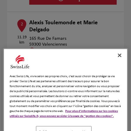
Alexis Toulemonde et Marie
2
Delgado
11.19
165 Rue De Famars
km
59300 Valenciennes
Fermé aujourd'hui
Numéro
Voir plus
Avec Swiss Life, vivre selon ses propres choix, c’est aussi choisir de protéger sa vie
privée ! Swiss Life et ses partenaires utilisent des traceurs pour assurer le bon
fonctionnement du site, analyser et personnaliser votre navigation ou vous proposer
de la publicité personnalisée. Les boutons ci-contre vous informent sur la nature des
Nancy Brusselle et Stephane
3
cookies utilisés et vous permettent de donner ou retirer votre consentement
Thourigny
globalement ou de paramétrer vos préférences par finalité de cookies. Vous pouvez à
tout moment modifier vos choix en cliquant sur l’icône "gestion des cookies" en bas à
11.71
71 Boulevard Watteau
gauche de chaque page de notre site web.
Pour plus d'informations sur les cookies
km
59300 Valenciennes
utilisés sur Swisslife.fr, vous pouvez accéder à la page de "gestion des cookies".
Fermé aujourd'hui
Numéro