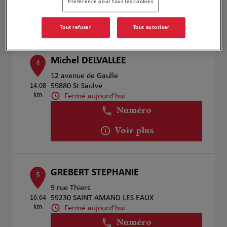
Préférence pour tous les cookies
Voir plus
Tout refuser
Tout autoriser
Michel DELVALLEE
4
12 avenue de Gaulle
14.08
59880 St Saulve
km
Fermé aujourd'hui
Numéro
Voir plus
GREBERT STEPHANIE
5
9 rue Thiers
16.64
59230 SAINT AMAND LES EAUX
km
Fermé aujourd'hui
Numéro