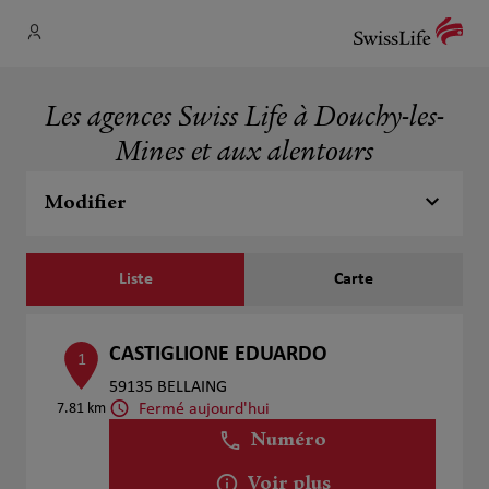
Les agences Swiss Life à Douchy-les-
Mines et aux alentours
Modifier
Liste
Carte
CASTIGLIONE EDUARDO
1
59135 BELLAING
Fermé aujourd'hui
7.81 km
Numéro
Voir plus