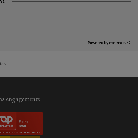
ité
Powered by
evermaps ©
ies
s engagements