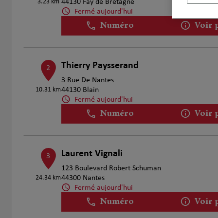
3.23 km
44130 Fay de Bretagne
Fermé aujourd'hui
Numéro
Voir 
Thierry Paysserand
2
3 Rue De Nantes
10.31 km
44130 Blain
Fermé aujourd'hui
Numéro
Voir 
Laurent Vignali
3
123 Boulevard Robert Schuman
24.34 km
44300 Nantes
Fermé aujourd'hui
Numéro
Voir 