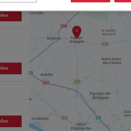
plus
1
plus
plus