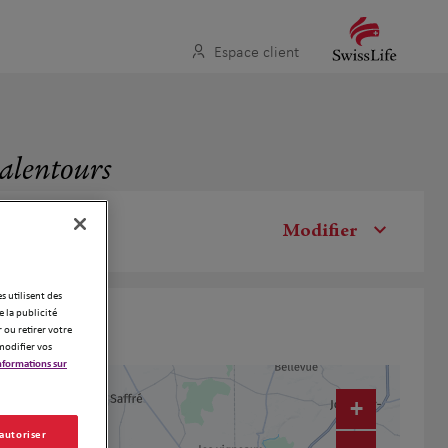
Espace client
 alentours
Modifier
es utilisent des
 la publicité
 ou retirer votre
modifier vos
nformations sur
+
 autoriser