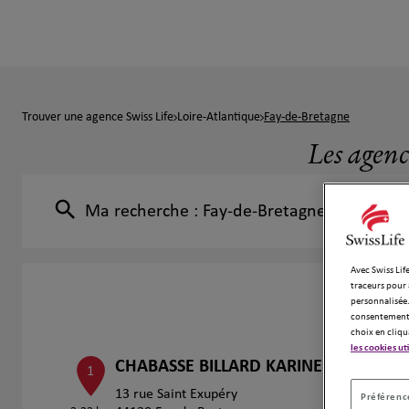
Trouver une agence Swiss Life
Loire-Atlantique
Fay-de-Bretagne
Les agenc
Ma recherche :
Fay-de-Bretagne
Avec Swiss Life
traceurs pour 
personnalisée.
consentement 
choix en cliqu
les cookies ut
CHABASSE BILLARD KARINE
1
13 rue Saint Exupéry
Préférence