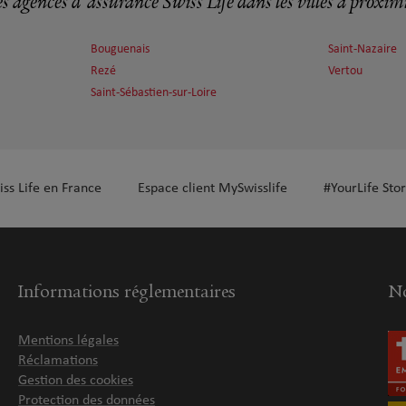
s agences d'assurance Swiss Life dans les villes à proxim
Bouguenais
Saint-Nazaire
Rezé
Vertou
Saint-Sébastien-sur-Loire
iss Life en France
Espace client MySwisslife
#YourLife Stor
Informations réglementaires
No
Mentions légales
Réclamations
Gestion des cookies
Protection des données