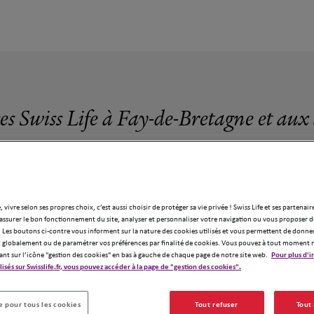
es Swiss Life à Fay-de-Bretagne et aux
, vivre selon ses propres choix, c’est aussi choisir de protéger sa vie privée ! Swiss Life et ses partenair
assurer le bon fonctionnement du site, analyser et personnaliser votre navigation ou vous proposer de
4 agences Swiss Life à Fay-de-Bretagne
 Les boutons ci-contre vous informent sur la nature des cookies utilisés et vous permettent de donner
globalement ou de paramétrer vos préférences par finalité de cookies. Vous pouvez à tout moment 
ant sur l’icône "gestion des cookies" en bas à gauche de chaque page de notre site web.
Pour plus d'i
ilisés sur Swisslife.fr, vous pouvez accéder à la page de "gestion des cookies".
2
 pour tous les cookies
Tout refuser
Tout