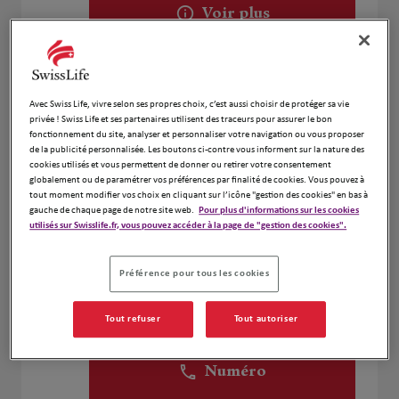
Voir plus
Frédéric Ledee
2
Avec Swiss Life, vivre selon ses propres choix, c’est aussi choisir de protéger sa vie
63 Rue de Bel Air
privée ! Swiss Life et ses partenaires utilisent des traceurs pour assurer le bon
9.62 km
44850 le Cellier
fonctionnement du site, analyser et personnaliser votre navigation ou vous proposer
Ouvert 09:00 - 12:00 et 13:00 - 18:00
de la publicité personnalisée. Les boutons ci-contre vous informent sur la nature des
cookies utilisés et vous permettent de donner ou retirer votre consentement
Numéro
globalement ou de paramétrer vos préférences par finalité de cookies. Vous pouvez à
tout moment modifier vos choix en cliquant sur l’icône "gestion des cookies" en bas à
Voir plus
gauche de chaque page de notre site web.
Pour plus d'informations sur les cookies
utilisés sur Swisslife.fr, vous pouvez accéder à la page de "gestion des cookies".
Préférence pour tous les cookies
Laurent Vignali
3
123 Boulevard Robert Schuman
Tout refuser
Tout autoriser
10.05
44300 Nantes
km
Ouvert 09:30 - 12:30 et 14:00 - 18:00
Numéro