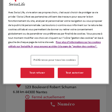
Voir plus
Avec Swiss Life, vivre selon ses propres choix, c’est aussi choisir de protéger sa vie
privée ! Swiss Life et ses partenaires utilisent des traceurs pour assurer le bon
fonctionnement du site, analyser et personnaliser votre navigation ou vous proposer
CHABOT CEDRIC
2
de la publicité personnalisée. Les boutons ci-contre vous informent sur la nature des
cookies utilisés et vous permettent de donner ou retirer votre consentement
18 RUE DE LA CHENARDIERE
globalement ou de paramétrer vos préférences par finalité de cookies. Vous pouvez à
5.01 km
44115 HAUTE GOULAINE
tout moment modifier vos choix en cliquant sur l’icône "gestion des cookies" en bas à
Fermé actuellement
gauche de chaque page de notre site web.
Pour plus d'informations sur les cookies
utilisés sur Swisslife.fr, vous pouvez accéder à la page de "gestion des cookies".
Numéro
Voir plus
Préférence pour tous les cookies
Tout refuser
Tout autoriser
Laurent Vignali
3
123 Boulevard Robert Schuman
6.38 km
44300 Nantes
Fermé actuellement
Numéro