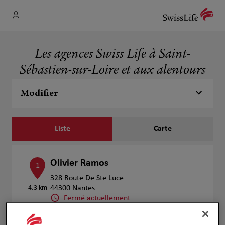
Les agences Swiss Life à Saint-
Sébastien-sur-Loire et aux alentours
Modifier
Liste
Carte
Olivier Ramos
1
328 Route De Ste Luce
4.3 km
44300 Nantes
Fermé actuellement
Numéro