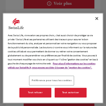
Voir plus
Bruno VEISSID
2
2 rue du 8 mai 1945
5.05 km
37520 La Riche
Avec Swiss Life, vivre selon ses propres choix, c’est aussi choisir de protéger sa vie
Ouvert 09:00 - 12:00 et 13:00 - 18:00
privée ! Swiss Life et ses partenaires utilisent des traceurs pour assurer le bon
fonctionnement du site, analyser et personnaliser votre navigation ou vous proposer
Numéro
de la publicité personnalisée. Les boutons ci-contre vous informent sur la nature des
cookies utilisés et vous permettent de donner ou retirer votre consentement
Voir plus
globalement ou de paramétrer vos préférences par finalité de cookies. Vous pouvez à
tout moment modifier vos choix en cliquant sur l’icône "gestion des cookies" en bas à
gauche de chaque page de notre site web.
Pour plus d'informations sur les cookies
utilisés sur Swisslife.fr, vous pouvez accéder à la page de "gestion des cookies".
Matthieu Boitard
3
Préférence pour tous les cookies
21 Rue Emile Zola
6.88 km
37000 Tours
Ouvert 09:00 - 12:30 et 14:00 - 18:00
Tout refuser
Tout autoriser
Numéro