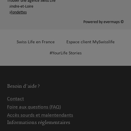
Trouver une agence Swiss Life
Indre-et-Loire
Fondettes
Powered by
evermaps ©
Swiss Life en France
Espace client MySwisslife
#YourLife Stories
Besoin d'aide ?
Contact
Foire aux questions (FAQ)
Accès sourds et malentendants
Informations réglementaires