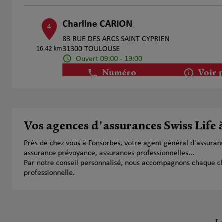
Charline CARION
4
83 RUE DES ARCS SAINT CYPRIEN
16.42 km
31300 TOULOUSE
Ouvert 09:00 - 19:00
Numéro
Voir 
ARGYRIADES ALEXANDRE
5
Vos agences d'assurances Swiss Life
31840 AUSSONNE
Ouvert 09:00 - 12:00 et 13:00 - 18:00
17.67 km
Près de chez vous à Fonsorbes, votre agent général d'assuran
Numéro
Voir 
assurance prévoyance, assurances professionnelles...
Par notre conseil personnalisé, nous accompagnons chaque clien
professionnelle.
Nicolas Leboucher
6
62 Allee Des Demoiselles
18.45 km
31400 Toulouse