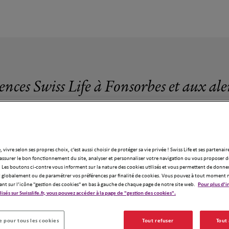
ences Swiss Life à Fonsorbes et aux al
, vivre selon ses propres choix, c’est aussi choisir de protéger sa vie privée ! Swiss Life et ses partenair
assurer le bon fonctionnement du site, analyser et personnaliser votre navigation ou vous proposer de
10 agences Swiss Life à Fonsorbes
 Les boutons ci-contre vous informent sur la nature des cookies utilisés et vous permettent de donner
globalement ou de paramétrer vos préférences par finalité de cookies. Vous pouvez à tout moment 
ant sur l’icône "gestion des cookies" en bas à gauche de chaque page de notre site web.
Pour plus d'i
ilisés sur Swisslife.fr, vous pouvez accéder à la page de "gestion des cookies".
 pour tous les cookies
Tout refuser
Tout