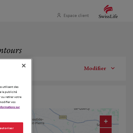
Espace client
entours
Modifier
es utilisent des
 la publicité
 ou retirer votre
modifier vos
nformations sur
+
 autoriser