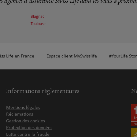
s agences d'assurance Swiss Life dans les villes à proxim
plus
Blagnac
Toulouse
iss Life en France
Espace client MySwisslife
#YourLife Stor
plus
Informations réglementaires
No
Mentions légales
Réclamations
Gestion des cookies
plus
Protection des données
Lutte contre la fraude