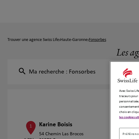
Trouver une agence Swiss Life
Haute-Garonne
Fonsorbes
Les ag
Ma recherche :
Fonsorbes
Avec Swiss Life
traceurs pour 
personnalisée.
consentement 
choix en cliqu
les cookies ut
Karine Boisis
1
54 Chemin Las Brocos
Préférence