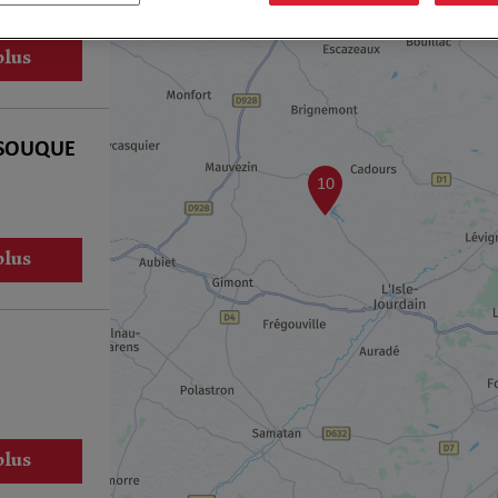
plus
r SOUQUE
10
plus
plus