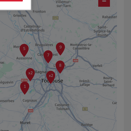
−
9
5
7
8
x2
x2
1