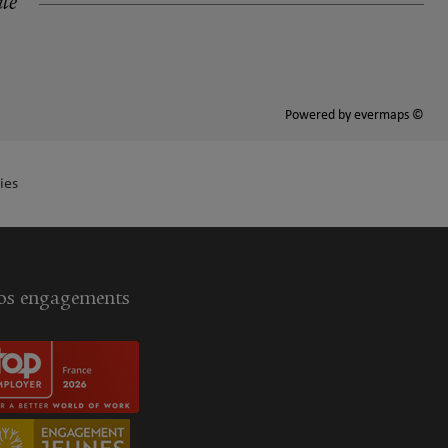
ité
Powered by
evermaps ©
ies
s engagements