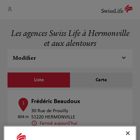
Les agences Swiss Life à Hermonville
et aux alentours
Modifier
Liste
Carte
Frédéric Beaudoux
1
30 Rue de Prouilly
804 m
51220 HERMONVILLE
Fermé aujourd'hui
Numéro