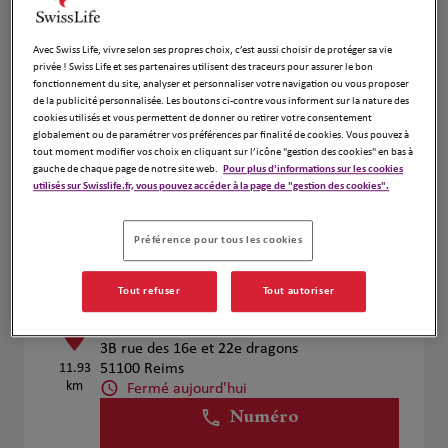
Voir plus
Avec Swiss Life, vivre selon ses propres choix, c’est aussi choisir de protéger sa vie
privée ! Swiss Life et ses partenaires utilisent des traceurs pour assurer le bon
fonctionnement du site, analyser et personnaliser votre navigation ou vous proposer
Olivier Leonard
2
de la publicité personnalisée. Les boutons ci-contre vous informent sur la nature des
cookies utilisés et vous permettent de donner ou retirer votre consentement
7 Rue De La Sabliere
globalement ou de paramétrer vos préférences par finalité de cookies. Vous pouvez à
11.03
51390 Vrigny
tout moment modifier vos choix en cliquant sur l’icône "gestion des cookies" en bas à
km
Fermé aujourd'hui
gauche de chaque page de notre site web.
Pour plus d'informations sur les cookies
utilisés sur Swisslife.fr, vous pouvez accéder à la page de "gestion des cookies".
Numéro
Voir plus
Préférence pour tous les cookies
Tout refuser
Tout autoriser
ROCHE-MARTIN
3
3B rue des 16e et 22e dragons
11.93
51100 Reims
km
Fermé aujourd'hui
Numéro