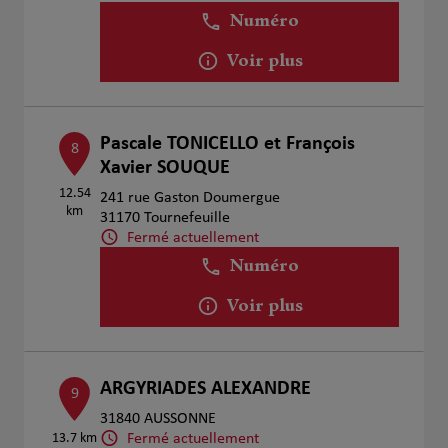
Numéro
Voir plus
Pascale TONICELLO et François
8
Xavier SOUQUE
12.54
241 rue Gaston Doumergue
km
31170 Tournefeuille
Fermé actuellement
Numéro
Voir plus
ARGYRIADES ALEXANDRE
9
31840 AUSSONNE
Fermé actuellement
13.7 km