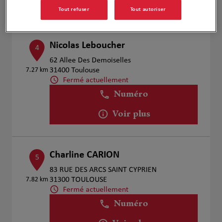
Voir plus
Tout refuser
Tout autoriser
Nicolas Leboucher
4
62 Allee Des Demoiselles
7.27 km
31400 Toulouse
Fermé actuellement
Numéro
Voir plus
Charline CARION
5
83 RUE DES ARCS SAINT CYPRIEN
7.82 km
31300 TOULOUSE
Fermé actuellement
Numéro