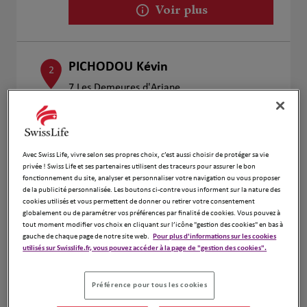
Voir plus
PICHODOU Kévin
2
7 Les Demeures d'Ariane
4.08 km
31180 ST GENIES BELLEVUE
Fermé actuellement
Numéro
Avec Swiss Life, vivre selon ses propres choix, c’est aussi choisir de protéger sa vie
Voir plus
privée ! Swiss Life et ses partenaires utilisent des traceurs pour assurer le bon
fonctionnement du site, analyser et personnaliser votre navigation ou vous proposer
de la publicité personnalisée. Les boutons ci-contre vous informent sur la nature des
cookies utilisés et vous permettent de donner ou retirer votre consentement
globalement ou de paramétrer vos préférences par finalité de cookies. Vous pouvez à
Gabriel Piochaud
3
tout moment modifier vos choix en cliquant sur l’icône "gestion des cookies" en bas à
gauche de chaque page de notre site web.
Pour plus d'informations sur les cookies
31 Route De Fronton
utilisés sur Swisslife.fr, vous pouvez accéder à la page de "gestion des cookies".
4.27 km
31140 Aucamville
Fermé actuellement
Numéro
Préférence pour tous les cookies